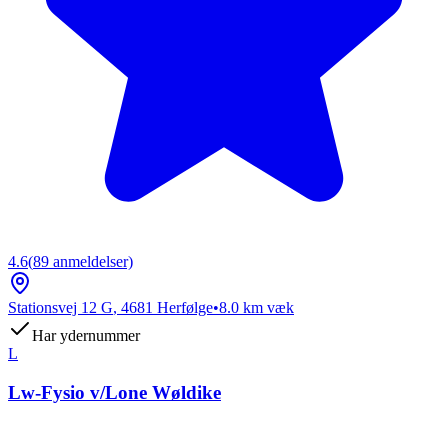
4.6
(
89
anmeldelser)
Stationsvej 12 G
,
4681
Herfølge
•
8.0
km væk
Har ydernummer
L
Lw-Fysio v/Lone Wøldike