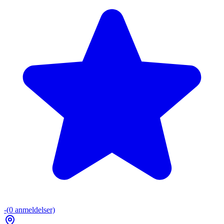
-
(
0
anmeldelser)