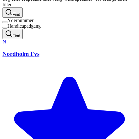
filter
Find
Ydernummer
Handicapadgang
Find
N
Nordholm Fys