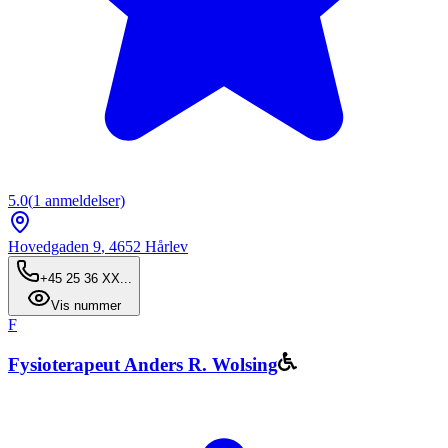
5.0
(
1
anmeldelser)
Hovedgaden 9
,
4652
Hårlev
+45 25 36 XX...
Vis nummer
F
Fysioterapeut Anders R. Wolsing