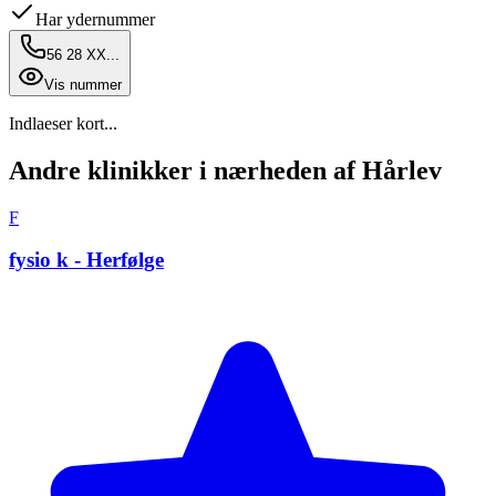
Har ydernummer
56 28 XX...
Vis nummer
Indlaeser kort...
Andre klinikker i nærheden af Hårlev
F
fysio k - Herfølge