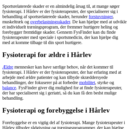
Sportsrelaterede skader er en almindelig årsag til, at mange søger
fysioterapi
. I Hårlev er der fysioterapeuter, der specialiserer sig i
behandling af sportsrelaterede skader, herunder
forstuvninger
,
muskeltræk og
overbelastningsskader
. De kan hjælpe med at udvikle
et individuelt træningsprogram, der fremmer hurtigere heling og
forebygger fremtidige skader. Gennem FysFinder kan du finde
fysioterapeuter med speciale i sportsmedicin, der kan hjælpe dig
med at komme tilbage til din sport hurtigere.
Fysioterapi for ældre i Hårlev
Ældre
mennesker kan have særlige behov, når det kommer til
fysioterapi
. I Hårlev er der fysioterapeuter, der har erfaring med at
arbejde med
ældre
patienter og kan tilbyde skræddersyede
behandlinger, der fokuserer på at forbedre
mobilitet
, styrke og
balance
. FysFinder giver dig mulighed for at finde fysioterapeuter,
der har specialiseret sig i geriatri, så du kan få den bedst mulige
behandling.
Fysioterapi og forebyggelse i Hårlev
Forebyggelse er en vigtig del af
fysioterapi
. Mange fysioterapeuter i
Hårlev tilbyder rådgivning og træningsprogrammer, der kan hjælpe