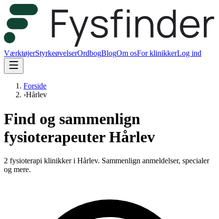
Værktøjer
Styrkeøvelser
Ordbog
Blog
Om os
For klinikker
Log ind
Forside
›
Hårlev
Find og sammenlign
fysioterapeuter Hårlev
2 fysioterapi klinikker i Hårlev.
Sammenlign anmeldelser, specialer
og mere.