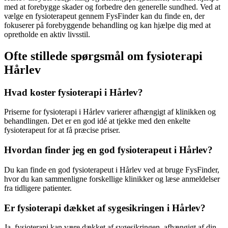
med at forebygge skader og forbedre den generelle sundhed. Ved at
vælge en
fysioterapeut
gennem FysFinder kan du finde en, der
fokuserer på forebyggende behandling og kan hjælpe dig med at
opretholde en aktiv livsstil.
Ofte stillede spørgsmål om fysioterapi
Hårlev
Hvad koster fysioterapi i Hårlev?
Priserne for
fysioterapi
i Hårlev varierer afhængigt af klinikken og
behandlingen. Det er en god idé at tjekke med den enkelte
fysioterapeut
for at få præcise priser.
Hvordan finder jeg en god fysioterapeut i Hårlev?
Du kan finde en god
fysioterapeut
i Hårlev ved at bruge FysFinder,
hvor du kan sammenligne forskellige klinikker og læse anmeldelser
fra tidligere patienter.
Er fysioterapi dækket af sygesikringen i Hårlev?
Ja,
fysioterapi
kan være dækket af sygesikringen, afhængigt af din