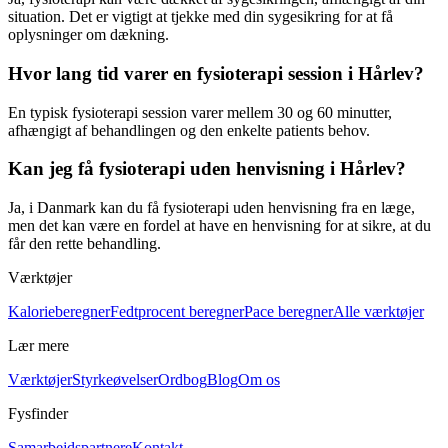
situation. Det er vigtigt at tjekke med din sygesikring for at få
oplysninger om dækning.
Hvor lang tid varer en fysioterapi session i Hårlev?
En typisk
fysioterapi
session varer mellem 30 og 60 minutter,
afhængigt af behandlingen og den enkelte patients behov.
Kan jeg få fysioterapi uden henvisning i Hårlev?
Ja, i Danmark kan du få
fysioterapi
uden henvisning fra en læge,
men det kan være en fordel at have en henvisning for at sikre, at du
får den rette behandling.
Værktøjer
Kalorieberegner
Fedtprocent beregner
Pace beregner
Alle værktøjer
Lær mere
Værktøjer
Styrkeøvelser
Ordbog
Blog
Om os
Fysfinder
Samarbejdspartnere
Kontakt