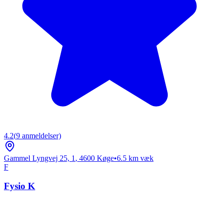
4.2
(
9
anmeldelser)
Gammel Lyngvej 25, 1
,
4600
Køge
•
6.5
km væk
F
Fysio K