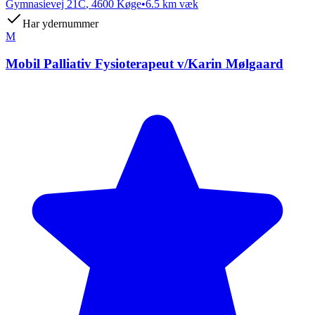
Gymnasievej 21C
,
4600
Køge
•
6.5
km væk
Har ydernummer
M
Mobil Palliativ Fysioterapeut v/Karin Mølgaard