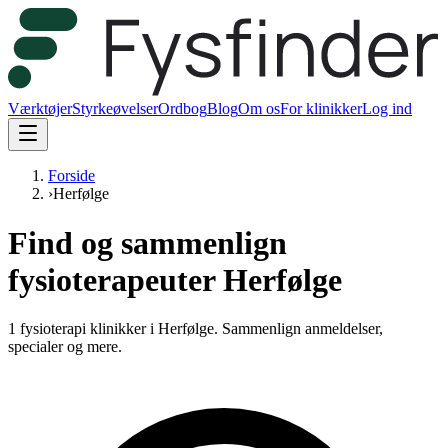
Værktøjer
Styrkeøvelser
Ordbog
Blog
Om os
For klinikker
Log ind
Forside
›
Herfølge
Find og sammenlign
fysioterapeuter Herfølge
1 fysioterapi klinikker i Herfølge.
Sammenlign anmeldelser,
specialer og mere.