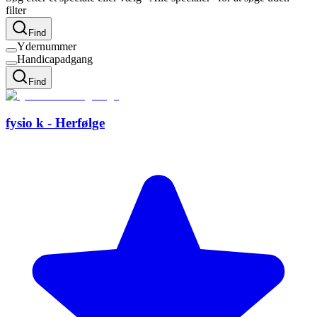
filter
Find
Ydernummer
Handicapadgang
Find
fysio k - Herfølge