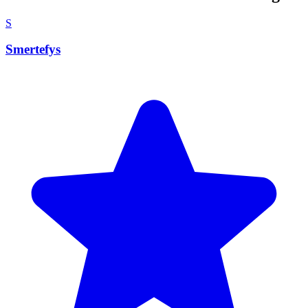
S
Smertefys