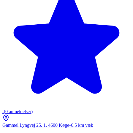
-
(
0
anmeldelser)
Gammel Lyngvej 25, 1
,
4600
Køge
•
6.5
km væk