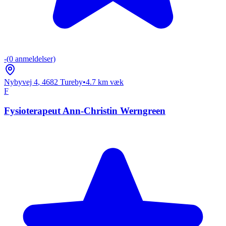
-
(
0
anmeldelser)
Nybyvej 4
,
4682
Tureby
•
4.7
km væk
F
Fysioterapeut Ann-Christin Werngreen