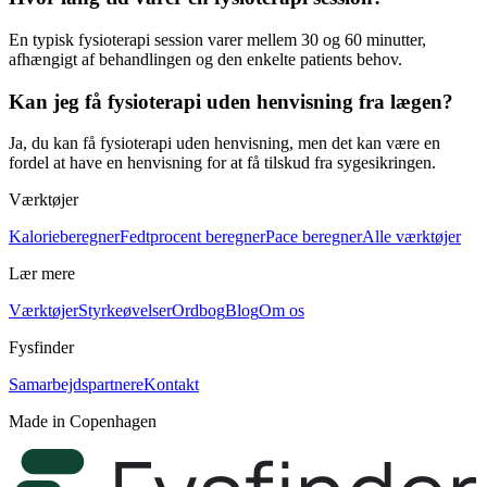
En typisk
fysioterapi
session varer mellem 30 og 60 minutter,
afhængigt af behandlingen og den enkelte patients behov.
Kan jeg få fysioterapi uden henvisning fra lægen?
Ja, du kan få
fysioterapi
uden henvisning, men det kan være en
fordel at have en henvisning for at få tilskud fra sygesikringen.
Værktøjer
Kalorieberegner
Fedtprocent beregner
Pace beregner
Alle værktøjer
Lær mere
Værktøjer
Styrkeøvelser
Ordbog
Blog
Om os
Fysfinder
Samarbejdspartnere
Kontakt
Made in Copenhagen