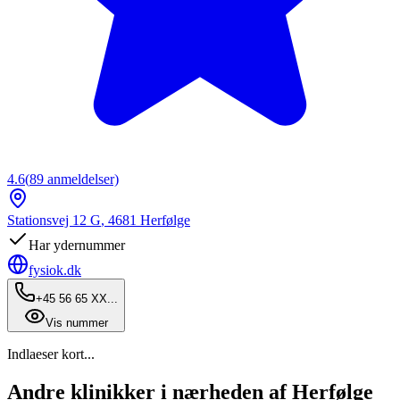
4.6
(
89
anmeldelser)
Stationsvej 12 G
,
4681
Herfølge
Har ydernummer
fysiok.dk
+45 56 65 XX...
Vis nummer
Indlaeser kort...
Andre klinikker i nærheden af Herfølge