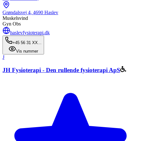
Grøndalsvej 4
,
4690
Haslev
Muskelsvind
Gyn Obs
haslevfysioterapi.dk
+45 56 31 XX...
Vis nummer
J
JH Fysioterapi - Den rullende fysioterapi ApS