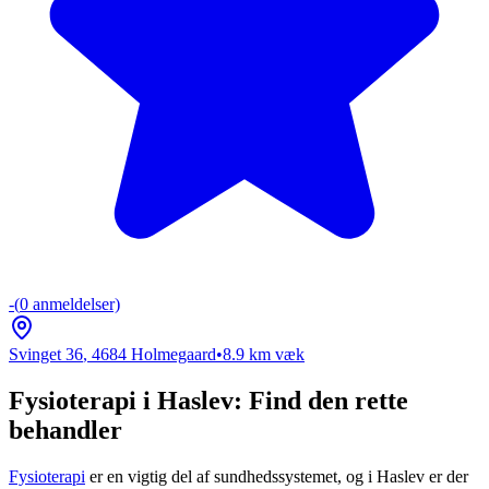
-
(
0
anmeldelser)
Svinget 36
,
4684
Holmegaard
•
8.9
km væk
Fysioterapi i Haslev: Find den rette
behandler
Fysioterapi
er en vigtig del af sundhedssystemet, og i Haslev er der