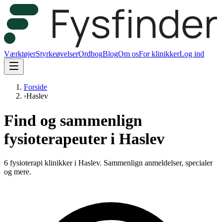
Værktøjer
Styrkeøvelser
Ordbog
Blog
Om os
For klinikker
Log ind
Forside
›
Haslev
Find og sammenlign
fysioterapeuter i Haslev
6 fysioterapi klinikker i Haslev.
Sammenlign anmeldelser, specialer
og mere.