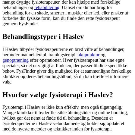
mange dygtige fysioterapeuter, der kan hjælpe med forskellige
behandlinger og
rehabilitering
. Uanset om du har brug for
behandling for en skade, smerter i muskler eller led, eller ønsker at
forbedre din fysiske form, kan du finde den rette
fysioterapeut
gennem FysFinder.
Behandlingstyper i Haslev
I Haslev tilbyder fysioterapeuterne en bred vifte af behandlinger,
herunder manuel terapi, træningsterapi,
akupunktur
og
genoptræning
efter operationer. Hver
fysioterapeut
har sine egne
specialer, så det er vigtigt at finde en, der passer til dine specifikke
behov. FysFinder giver dig mulighed for at sammenligne forskellige
klinikker og deres behandlingstilbud, så du kan træffe et informeret
valg.
Hvorfor vælge fysioterapi i Haslev?
Fysioterapi
i Haslev er ikke kun effektiv, men også tilgængelig.
Mange klinikker tilbyder fleksible åbningstider og online booking,
hvilket gør det nemt at finde tid til behandling. Desuden er
fysioterapeuterne i Haslev veluddannede og holder sig opdateret
med de nyeste metoder og teknikker inden for
fysioterapi
.