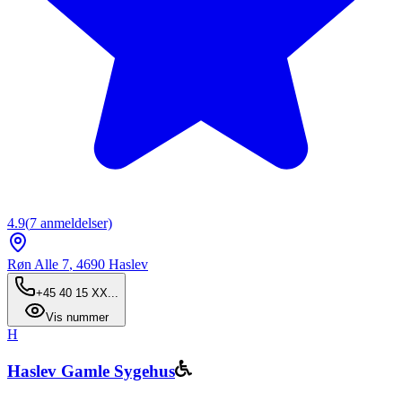
4.9
(
7
anmeldelser)
Røn Alle 7
,
4690
Haslev
+45 40 15 XX...
Vis nummer
H
Haslev Gamle Sygehus