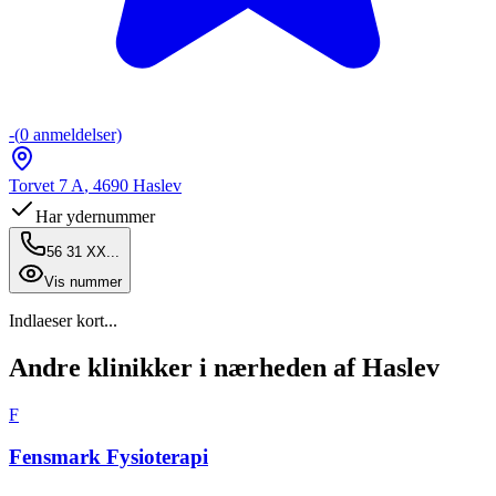
-
(
0
anmeldelser)
Torvet 7 A
,
4690
Haslev
Har ydernummer
56 31 XX...
Vis nummer
Indlaeser kort...
Andre klinikker i nærheden af Haslev
F
Fensmark Fysioterapi