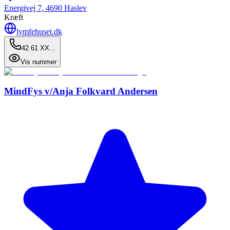
Energivej 7
,
4690
Haslev
Kræft
lymfehuset.dk
42 61 XX...
Vis nummer
MindFys v/Anja Folkvard Andersen