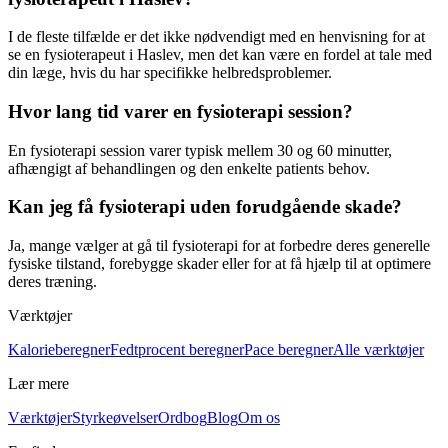
I de fleste tilfælde er det ikke nødvendigt med en henvisning for at
se en
fysioterapeut
i Haslev, men det kan være en fordel at tale med
din læge, hvis du har specifikke helbredsproblemer.
Hvor lang tid varer en fysioterapi session?
En
fysioterapi
session varer typisk mellem 30 og 60 minutter,
afhængigt af behandlingen og den enkelte patients behov.
Kan jeg få fysioterapi uden forudgående skade?
Ja, mange vælger at gå til
fysioterapi
for at forbedre deres generelle
fysiske tilstand, forebygge skader eller for at få hjælp til at optimere
deres træning.
Værktøjer
Kalorieberegner
Fedtprocent beregner
Pace beregner
Alle værktøjer
Lær mere
Værktøjer
Styrkeøvelser
Ordbog
Blog
Om os