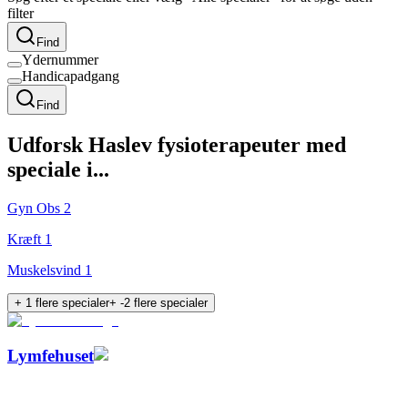
filter
Find
Ydernummer
Handicapadgang
Find
Udforsk
Haslev
fysioterapeuter med
speciale i...
Gyn Obs
2
Kræft
1
Muskelsvind
1
+
1
flere specialer
+
-2
flere specialer
Lymfehuset