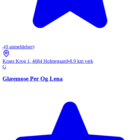
-
(
0
anmeldelser)
Krags Krog 1
,
4684
Holmegaard
•
8.9
km væk
G
Glæemose Per Og Lena