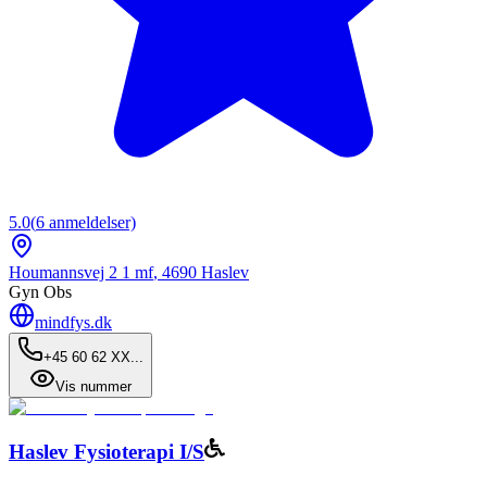
5.0
(
6
anmeldelser)
Houmannsvej 2 1 mf
,
4690
Haslev
Gyn Obs
mindfys.dk
+45 60 62 XX...
Vis nummer
Haslev Fysioterapi I/S