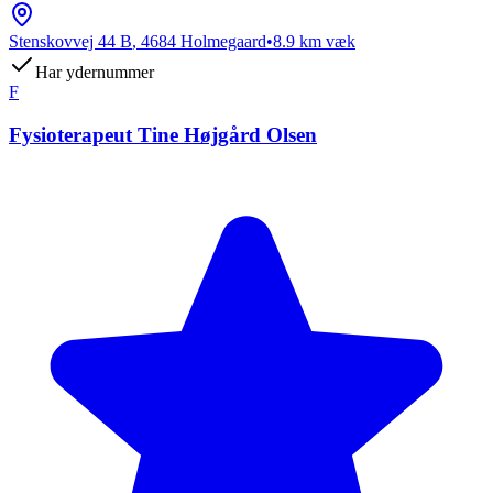
Stenskovvej 44 B
,
4684
Holmegaard
•
8.9
km væk
Har ydernummer
F
Fysioterapeut Tine Højgård Olsen