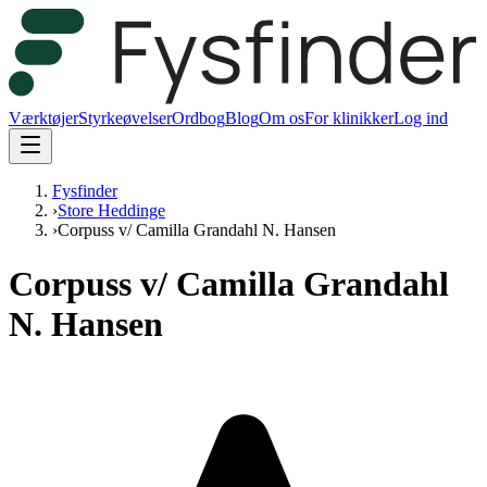
Værktøjer
Styrkeøvelser
Ordbog
Blog
Om os
For klinikker
Log ind
Fysfinder
›
Store Heddinge
›
Corpuss v/ Camilla Grandahl N. Hansen
Corpuss v/ Camilla Grandahl
N. Hansen