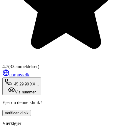
4.7
(
33
anmeldelser)
corpuss.dk
+45 29 90 XX...
Vis nummer
Ejer du denne klinik?
Verificer klinik
Værktøjer