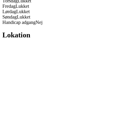
Torsdag
Lukket
Fredag
Lukket
Lørdag
Lukket
Søndag
Lukket
Handicap adgang
Nej
Lokation