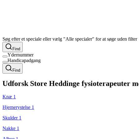
Søg efter et speciale eller vælg "Alle specialer" for at søge uden filter
Find
Ydernummer
Handicapadgang
Find
Udforsk
Store Heddinge
fysioterapeuter med
Knæ
1
Hjernerystelse
1
Skulder
1
Nakke
1
Albue
1