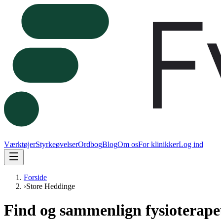
Værktøjer
Styrkeøvelser
Ordbog
Blog
Om os
For klinikker
Log ind
Forside
›
Store Heddinge
Find og sammenlign fysioterape