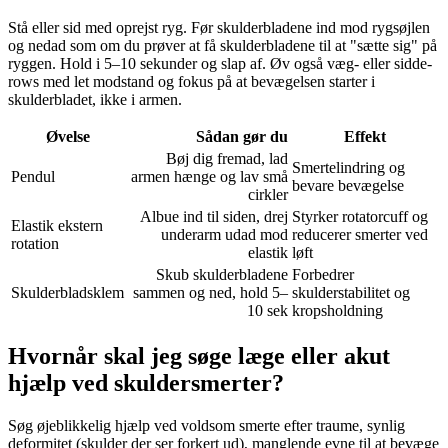
Stå eller sid med oprejst
ryg
. Før skulderbladene ind mod rygsøjlen
og nedad som om du prøver at få skulderbladene til at "sætte sig" på
ryggen
. Hold i 5–10 sekunder og slap af. Øv også væg- eller sidde-
rows med let modstand og fokus på at bevægelsen starter i
skulderbladet, ikke i
armen
.
Øvelse
Sådan gør du
Effekt
Bøj dig fremad, lad
Smertelindring og
Pendul
armen
hænge og lav små
bevare bevægelse
cirkler
Albue
ind til siden, drej
Styrker
rotatorcuff
og
Elastik ekstern
underarm udad mod
reducerer smerter ved
rotation
elastik
løft
Skub skulderbladene
Forbedrer
Skulderbladsklem
sammen og ned, hold 5–
skulderstabilitet og
10 sek
kropsholdning
Hvornår skal jeg søge læge eller akut
hjælp ved skuldersmerter?
Søg øjeblikkelig hjælp ved voldsom smerte efter
traume
, synlig
deformitet (
skulder
der ser forkert ud), manglende evne til at bevæge