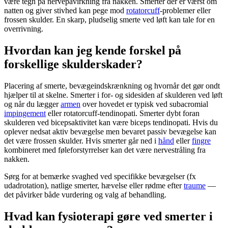
være tegn på nervepåvirkning fra
nakken
. Smerter der er værst om
natten og giver stivhed kan pege mod
rotatorcuff
-problemer eller
frossen skulder
. En skarp, pludselig smerte ved løft kan tale for en
overrivning.
Hvordan kan jeg kende forskel på
forskellige skulderskader?
Placering af smerte, bevægeindskrænkning og hvornår det gør ondt
hjælper til at skelne. Smerter i for- og sidesiden af
skulderen
ved løft
og når du lægger
armen
over hovedet er typisk ved subacromial
impingement
eller
rotatorcuff
-tendinopati. Smerter dybt foran
skulderen
ved bicepsaktivitet kan være biceps tendinopati. Hvis du
oplever nedsat aktiv bevægelse men bevaret passiv bevægelse kan
det være
frossen skulder
. Hvis smerter går ned i
hånd
eller
fingre
kombineret med føleforstyrrelser kan det være nervestråling fra
nakken
.
Sørg for at bemærke svaghed ved specifikke bevægelser (fx
udadrotation), natlige smerter, hævelse eller rødme efter
traume
—
det påvirker både vurdering og valg af behandling.
Hvad kan fysioterapi gøre ved smerter i