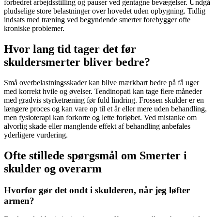
forbedret arbejdsstilling og pauser ved gentagne bevægelser. Undgå
pludselige store belastninger over hovedet uden opbygning. Tidlig
indsats med træning ved begyndende smerter forebygger ofte
kroniske problemer.
Hvor lang tid tager det før
skuldersmerter bliver bedre?
Små
overbelastningsskader
kan blive mærkbart bedre på få uger
med korrekt hvile og øvelser. Tendinopati kan tage flere måneder
med gradvis styrketræning før fuld lindring.
Frossen skulder
er en
længere proces og kan vare op til et år eller mere uden behandling,
men
fysioterapi
kan forkorte og lette forløbet. Ved mistanke om
alvorlig skade eller manglende effekt af behandling anbefales
yderligere vurdering.
Ofte stillede spørgsmål om Smerter i
skulder og overarm
Hvorfor gør det ondt i skulderen, når jeg løfter
armen?