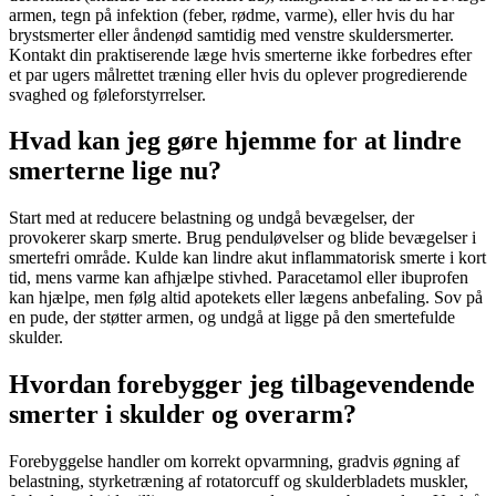
armen
, tegn på infektion (feber, rødme, varme), eller hvis du har
brystsmerter eller åndenød samtidig med venstre
skuldersmerter
.
Kontakt din praktiserende læge hvis smerterne ikke forbedres efter
et par ugers målrettet træning eller hvis du oplever progredierende
svaghed og føleforstyrrelser.
Hvad kan jeg gøre hjemme for at lindre
smerterne lige nu?
Start med at reducere belastning og undgå bevægelser, der
provokerer skarp smerte. Brug penduløvelser og blide bevægelser i
smertefri område. Kulde kan lindre akut inflammatorisk smerte i kort
tid, mens varme kan afhjælpe stivhed. Paracetamol eller ibuprofen
kan hjælpe, men følg altid apotekets eller lægens anbefaling. Sov på
en pude, der støtter
armen
, og undgå at ligge på den smertefulde
skulder
.
Hvordan forebygger jeg tilbagevendende
smerter i skulder og overarm?
Forebyggelse handler om korrekt opvarmning, gradvis øgning af
belastning, styrketræning af
rotatorcuff
og skulderbladets muskler,