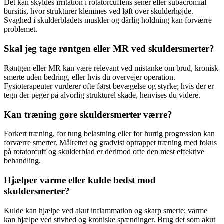
Det kan skyldes irritation i rotatorcuffens sener eller subacromial
bursitis, hvor strukturer klemmes ved løft over skulderhøjde.
Svaghed i skulderbladets muskler og dårlig holdning kan forværre
problemet.
Skal jeg tage røntgen eller MR ved skuldersmerter?
Røntgen eller MR kan være relevant ved mistanke om
brud
,
kronisk
smerte
uden bedring, eller hvis du overvejer operation.
Fysioterapeuter vurderer ofte først bevægelse og styrke; hvis der er
tegn der peger på alvorlig strukturel skade, henvises du videre.
Kan træning gøre skuldersmerter værre?
Forkert træning, for tung belastning eller for hurtig progression kan
forværre smerter. Målrettet og gradvist optrappet træning med fokus
på
rotatorcuff
og skulderblad er derimod ofte den mest effektive
behandling.
Hjælper varme eller kulde bedst mod
skuldersmerter?
Kulde kan hjælpe ved akut
inflammation
og skarp smerte; varme
kan hjælpe ved stivhed og kroniske spændinger. Brug det som akut