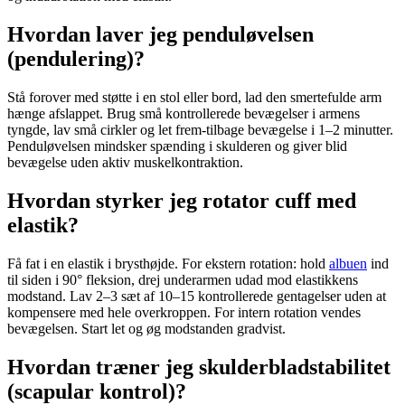
Hvordan laver jeg penduløvelsen
(pendulering)?
Stå forover med støtte i en stol eller bord, lad den smertefulde
arm
hænge afslappet. Brug små kontrollerede bevægelser i armens
tyngde, lav små cirkler og let frem-tilbage bevægelse i 1–2 minutter.
Penduløvelsen mindsker spænding i
skulderen
og giver blid
bevægelse uden aktiv muskelkontraktion.
Hvordan styrker jeg rotator cuff med
elastik?
Få fat i en elastik i brysthøjde. For ekstern rotation: hold
albuen
ind
til siden i 90° fleksion, drej underarmen udad mod elastikkens
modstand. Lav 2–3 sæt af 10–15 kontrollerede gentagelser uden at
kompensere med hele overkroppen. For intern rotation vendes
bevægelsen. Start let og øg modstanden gradvist.
Hvordan træner jeg skulderbladstabilitet
(scapular kontrol)?