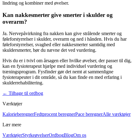
lindring og kombiner med øvelser.
Kan nakkesmerter give smerter i skulder og
overarm?
Ja. Nervepåvirkning fra
nakken
kan give strålende smerter og
føleforstyrrelser i
skulder
, overarm og ned i
hånden
. Hvis du har
føleforstyrrelser, svaghed eller nakkesmerter samtidig med
skuldersmerter
, bør du nævne det ved vurdering.
Hvis du er i tvivl om årsagen eller hvilke øvelser, der passer til dig,
kan en
fysioterapeut
hjælpe med individuel vurdering og
træningsprogram. Fysfinder gør det nemt at sammenligne
fysioterapeuter i dit område, så du kan finde en med erfaring i
skulderrehabilitering.
←
Tilbage til ordbog
Værktøjer
Kalorieberegner
Fedtprocent beregner
Pace beregner
Alle værktøjer
Lær mere
Værktøjer
Styrkeøvelser
Ordbog
Blog
Om os