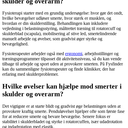
skulder og overarm?
Fysioterapi
starter med en grundig undersøgelse: hvor gør det ondt,
hvilke bevægelser udløser smerte, hvor stærk er musklen, og
hvordan er din skulderstilling. Behandlingen kan inkludere
vejledning i belastningsstyring, måltrettet træning til
rotatorcuff
og
skulderblad (scapula), mobilisering af stive led, smertelindrende
manuelt arbejde og øvelser, som gradvist øger styrke og
bevægelighed.
Fysioterapeuter arbejder også med
ergonomi
, arbejdsstillinger og
træningsprogrammer tilpasset dit aktivitetsniveau, så du kan vende
tilbage til arbejde og sport uden at provokere smerten. På Fysfinder
kan du sammenligne fysioterapeuter og finde klinikker, der har
erfaring med skulderproblemer.
Hvilke øvelser kan hjælpe mod smerter i
skulder og overarm?
Det vigtigste er at starte blidt og gradvist øge belastningen uden at
provokere kraftig smerte. Penduløvelser hjælper ofte som første fase
for at reducere smerte og bevare bevægelse. Senere fokus er
stabilitet i skulderbladet og styrke i
rotatorcuffen
, især udadrotation
og indadrotation med elastik.