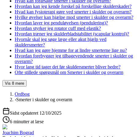
Hvad kan forårsage smerter i skulder og overarm?
Hvordan kan jeg kende forskel på forskellige skulderskader?
Hvad kan fysioterapi gøre ved smerter i skulder og overarm?
Hvilke øvelser kan hjælpe mod smerter i skulder og overarm?
Hvordan laver jeg penduløvelsen (pendulering)?
Hvordan styrker jeg rotator cuff med elastik?
Hvordan træner jeg skulderbladstabilitet (scapular kontrol)?
Hvornår skal jeg søge læge eller akut hjælp ved
skuldersmerter?
Hvad kan jeg gøre hjemme for at lindre smerterne lige nu?
Hvordan forebygger jeg tilbagevendende smerter i skulder og
overarm?
Hvor lang tid tager det før skuldersmerter bliver bedre?
Ofte stillede spørgsmål om Smerter i skulder og overarm
Vis
8
mere
Ordbog
›
Smerter i skulder og overarm
Sidst opdateret
12/10/2025
6 minutter at læse
Joachim Bograd