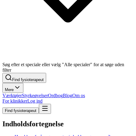
Søg efter et speciale eller vælg "Alle specialer" for at søge uden
filter
Find fysioterapeut
Mere
Værktøjer
Styrkeøvelser
Ordbog
Blog
Om os
For klinikker
Log ind
Find fysioterapeut
Indholdsfortegnelse