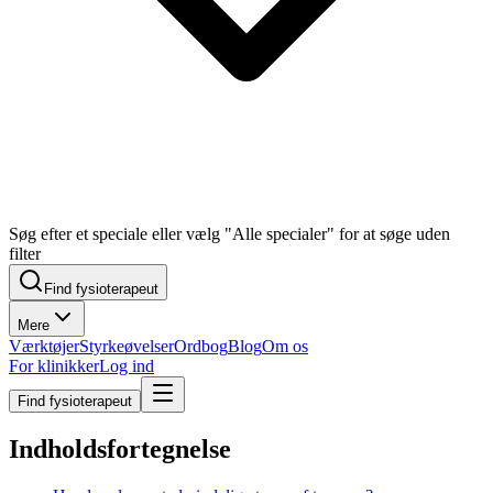
Søg efter et speciale eller vælg "Alle specialer" for at søge uden
filter
Find fysioterapeut
Mere
Værktøjer
Styrkeøvelser
Ordbog
Blog
Om os
For klinikker
Log ind
Find fysioterapeut
Indholdsfortegnelse