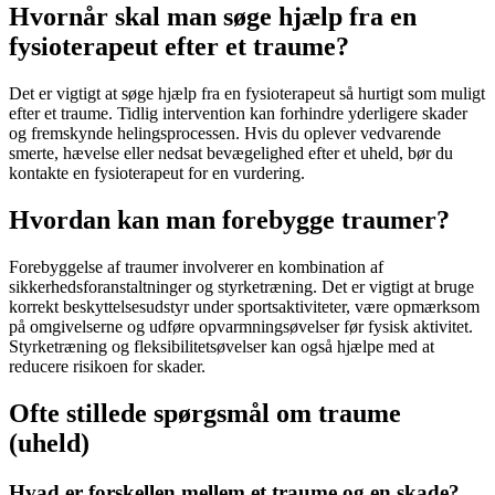
Hvornår skal man søge hjælp fra en
fysioterapeut efter et traume?
Det er vigtigt at søge hjælp fra en
fysioterapeut
så hurtigt som muligt
efter et
traume
. Tidlig intervention kan forhindre yderligere skader
og fremskynde helingsprocessen. Hvis du oplever vedvarende
smerte, hævelse eller nedsat bevægelighed efter et
uheld
, bør du
kontakte en
fysioterapeut
for en vurdering.
Hvordan kan man forebygge traumer?
Forebyggelse af
traumer
involverer en kombination af
sikkerhedsforanstaltninger og styrketræning. Det er vigtigt at bruge
korrekt beskyttelsesudstyr under sportsaktiviteter, være opmærksom
på omgivelserne og udføre opvarmningsøvelser før fysisk aktivitet.
Styrketræning og fleksibilitetsøvelser kan også hjælpe med at
reducere risikoen for skader.
Ofte stillede spørgsmål om traume
(uheld)
Hvad er forskellen mellem et traume og en skade?