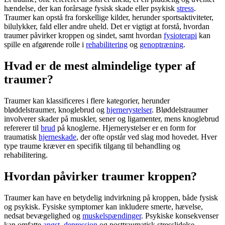
hændelse, der kan forårsage fysisk skade eller psykisk
stress
.
Traumer
kan opstå fra forskellige kilder, herunder sportsaktiviteter,
bilulykker, fald eller andre
uheld
. Det er vigtigt at forstå, hvordan
traumer
påvirker kroppen og sindet, samt hvordan
fysioterapi
kan
spille en afgørende rolle i
rehabilitering
og
genoptræning
.
Hvad er de mest almindelige typer af
traumer?
Traumer
kan klassificeres i flere kategorier, herunder
bløddelstraumer, knoglebrud og
hjernerystelser
. Bløddelstraumer
involverer skader på muskler, sener og ligamenter, mens knoglebrud
refererer til
brud
på knoglerne.
Hjernerystelser
er en form for
traumatisk
hjerneskade
, der ofte opstår ved slag mod hovedet. Hver
type
traume
kræver en specifik tilgang til behandling og
rehabilitering
.
Hvordan påvirker traumer kroppen?
Traumer
kan have en betydelig indvirkning på kroppen, både fysisk
og psykisk. Fysiske symptomer kan inkludere smerte, hævelse,
nedsat bevægelighed og
muskelspændinger
. Psykiske konsekvenser
kan omfatte
angst
,
depression
og posttraumatisk stresslidelse