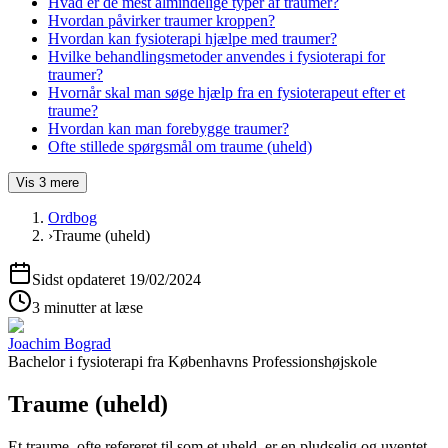
Hvad er de mest almindelige typer af traumer?
Hvordan påvirker traumer kroppen?
Hvordan kan fysioterapi hjælpe med traumer?
Hvilke behandlingsmetoder anvendes i fysioterapi for
traumer?
Hvornår skal man søge hjælp fra en fysioterapeut efter et
traume?
Hvordan kan man forebygge traumer?
Ofte stillede spørgsmål om traume (uheld)
Vis
3
mere
Ordbog
›
Traume (uheld)
Sidst opdateret
19/02/2024
3 minutter at læse
Joachim Bograd
Bachelor i fysioterapi
fra
Københavns Professionshøjskole
Traume (uheld)
Et
traume
, ofte refereret til som et
uheld
, er en pludselig og uventet