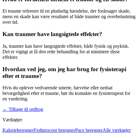
Et
traume
refererer til en pludselig hændelse, der forårsager skade,
mens en skade kan være resultatet af både
traumer
og overbelastning
over tid.
Kan traumer have langsigtede effekter?
Ja,
traumer
kan have langsigtede effekter, både fysisk og psykisk.
Det er vigtigt at få den rette behandling for at minimere disse
effekter.
Hvordan ved jeg, om jeg har brug for fysioterapi
efter et traume?
Hvis du oplever vedvarende smerte, hævelse eller nedsat
bevægelighed efter et
traume
, bør du kontakte en
fysioterapeut
for
en vurdering.
←
Tilbage til ordbog
Værktøjer
Kalorieberegner
Fedtprocent beregner
Pace beregner
Alle værktøjer