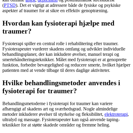
(
PTSD
). Det er vigtigt at adressere både de fysiske og psykiske
aspekter af
traumer
for at sikre en effektiv
genoptræning
.
Hvordan kan fysioterapi hjælpe med
traumer?
Fysioterapi
spiller en central rolle i
rehabilitering
efter
traumer
.
Fysioterapeuter vurderer skadens omfang og udvikler individuelle
behandlingsplaner, der kan inkludere øvelser, manuel terapi og
smertehåndteringsteknikker. Målet med
fysioterapi
er at genoprette
funktion, forbedre bevægelighed og reducere smerte, hvilket hjælper
patienten med at vende tilbage til deres daglige aktiviteter.
Hvilke behandlingsmetoder anvendes i
fysioterapi for traumer?
Behandlingsmetoderne i
fysioterapi
for
traumer
kan variere
afhængigt af skadens art og sværhedsgrad. Nogle almindelige
metoder inkluderer øvelser til styrkelse og fleksibilitet,
elektroterapi
,
ultralyd og massage. Fysioterapeuter kan også anvende taping-
teknikker for at støtte skadede områder og fremme heling.