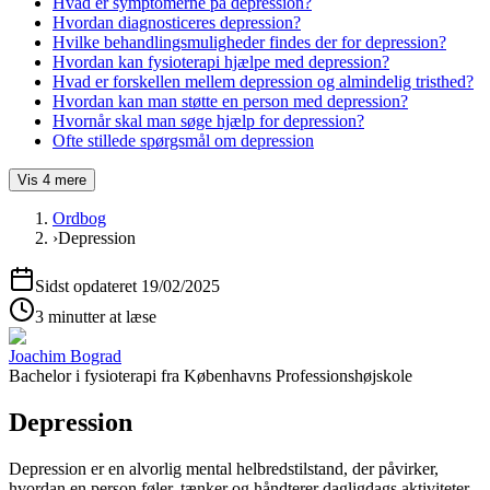
Hvad er symptomerne på depression?
Hvordan diagnosticeres depression?
Hvilke behandlingsmuligheder findes der for depression?
Hvordan kan fysioterapi hjælpe med depression?
Hvad er forskellen mellem depression og almindelig tristhed?
Hvordan kan man støtte en person med depression?
Hvornår skal man søge hjælp for depression?
Ofte stillede spørgsmål om depression
Vis
4
mere
Ordbog
›
Depression
Sidst opdateret
19/02/2025
3 minutter at læse
Joachim Bograd
Bachelor i fysioterapi
fra
Københavns Professionshøjskole
Depression
Depression
er en alvorlig mental helbredstilstand, der påvirker,
hvordan en person føler, tænker og håndterer dagligdags aktiviteter.