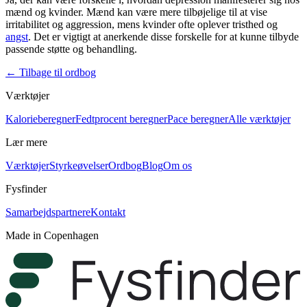
mænd og kvinder. Mænd kan være mere tilbøjelige til at vise
irritabilitet og aggression, mens kvinder ofte oplever tristhed og
angst
. Det er vigtigt at anerkende disse forskelle for at kunne tilbyde
passende støtte og behandling.
←
Tilbage til ordbog
Værktøjer
Kalorieberegner
Fedtprocent beregner
Pace beregner
Alle værktøjer
Lær mere
Værktøjer
Styrkeøvelser
Ordbog
Blog
Om os
Fysfinder
Samarbejdspartnere
Kontakt
Made in Copenhagen