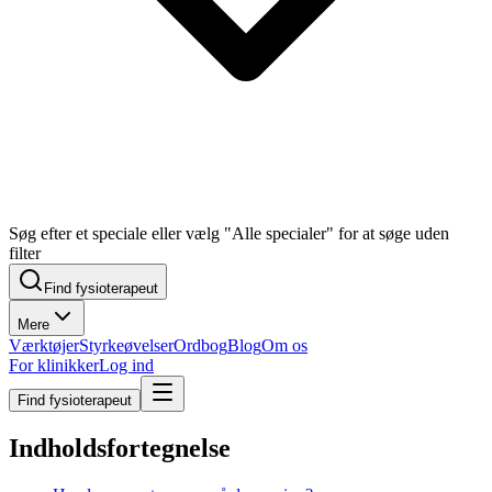
Søg efter et speciale eller vælg "Alle specialer" for at søge uden
filter
Find fysioterapeut
Mere
Værktøjer
Styrkeøvelser
Ordbog
Blog
Om os
For klinikker
Log ind
Find fysioterapeut
Indholdsfortegnelse