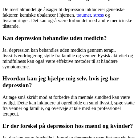
De mest almindelige årsager til
depression
inkluderer genetiske
faktorer, kemiske ubalancer i hjernen,
traumer
,
stress
og
livsændringer. Det kan også være forbundet med andre medicinske
tilstande.
Kan depression behandles uden medicin?
Ja,
depression
kan behandles uden medicin gennem terapi,
livsstilsændringer og støtte fra familie og venner. Fysisk aktivitet og
mindfulness kan også være effektive metoder til at håndtere
symptomerne.
Hvordan kan jeg hjælpe mig selv, hvis jeg har
depression?
At tage små skridt mod at forbedre din mentale sundhed kan være
nyttigt. Dette kan inkludere at opretholde en sund livsstil, søge støtte
fra venner og familie, og overveje at tale med en professionel
terapeut.
Er der forskel på depression hos mænd og kvinder?
Ja, der kan være forskelle i, hvordan
depression
manifesterer sig hos