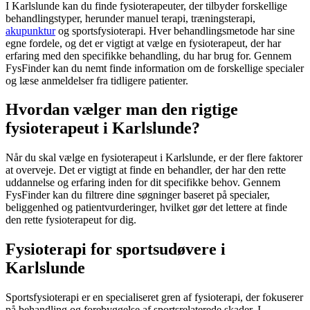
I Karlslunde kan du finde fysioterapeuter, der tilbyder forskellige
behandlingstyper, herunder manuel terapi, træningsterapi,
akupunktur
og sportsfysioterapi. Hver behandlingsmetode har sine
egne fordele, og det er vigtigt at vælge en
fysioterapeut
, der har
erfaring med den specifikke behandling, du har brug for. Gennem
FysFinder kan du nemt finde information om de forskellige specialer
og læse anmeldelser fra tidligere patienter.
Hvordan vælger man den rigtige
fysioterapeut i Karlslunde?
Når du skal vælge en
fysioterapeut
i Karlslunde, er der flere faktorer
at overveje. Det er vigtigt at finde en behandler, der har den rette
uddannelse og erfaring inden for dit specifikke behov. Gennem
FysFinder kan du filtrere dine søgninger baseret på specialer,
beliggenhed og patientvurderinger, hvilket gør det lettere at finde
den rette
fysioterapeut
for dig.
Fysioterapi for sportsudøvere i
Karlslunde
Sportsfysioterapi er en specialiseret gren af
fysioterapi
, der fokuserer
på behandling og forebyggelse af sportsrelaterede skader. I