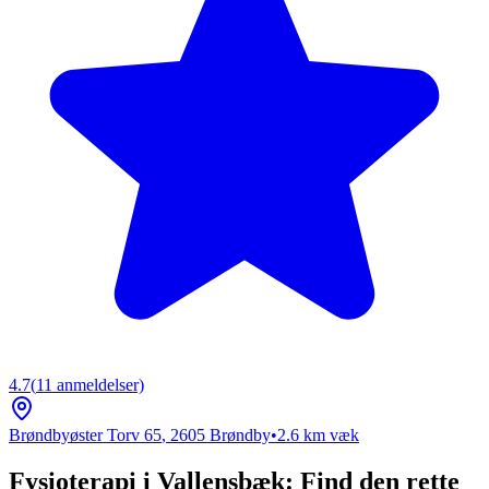
4.7
(
11
anmeldelser)
Brøndbyøster Torv 65
,
2605
Brøndby
•
2.6
km væk
Fysioterapi i Vallensbæk: Find den rette