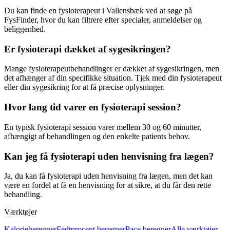
Du kan finde en
fysioterapeut
i Vallensbæk ved at søge på
FysFinder, hvor du kan filtrere efter specialer, anmeldelser og
beliggenhed.
Er fysioterapi dækket af sygesikringen?
Mange fysioterapeutbehandlinger er dækket af sygesikringen, men
det afhænger af din specifikke situation. Tjek med din
fysioterapeut
eller din sygesikring for at få præcise oplysninger.
Hvor lang tid varer en fysioterapi session?
En typisk
fysioterapi
session varer mellem 30 og 60 minutter,
afhængigt af behandlingen og den enkelte patients behov.
Kan jeg få fysioterapi uden henvisning fra lægen?
Ja, du kan få
fysioterapi
uden henvisning fra lægen, men det kan
være en fordel at få en henvisning for at sikre, at du får den rette
behandling.
Værktøjer
Kalorieberegner
Fedtprocent beregner
Pace beregner
Alle værktøjer