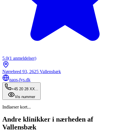
5.0
(
1
anmeldelser)
Nørrebred 93
,
2625
Vallensbæk
naos-fys.dk
+45 20 28 XX...
Vis nummer
Indlaeser kort...
Andre klinikker i nærheden af
Vallensbæk