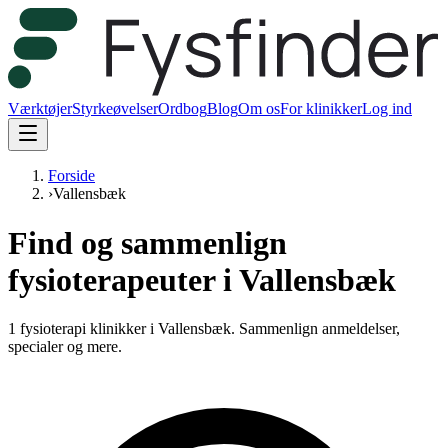
Værktøjer
Styrkeøvelser
Ordbog
Blog
Om os
For klinikker
Log ind
Forside
›
Vallensbæk
Find og sammenlign
fysioterapeuter i Vallensbæk
1 fysioterapi klinikker i Vallensbæk.
Sammenlign anmeldelser,
specialer og mere.