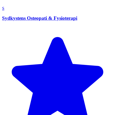
S
Sydkystens Osteopati & Fysioterapi