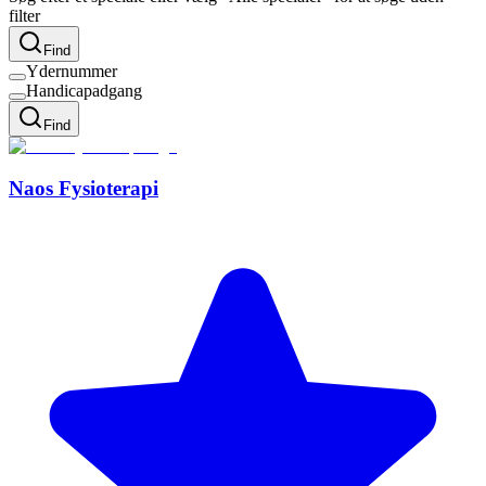
filter
Find
Ydernummer
Handicapadgang
Find
Naos Fysioterapi