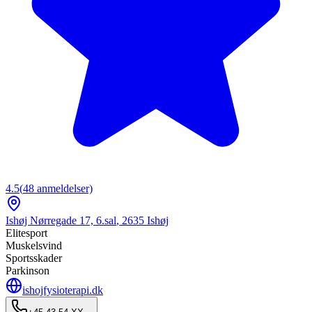
4.5
(
48
anmeldelser)
Ishøj Nørregade 17, 6.sal
,
2635
Ishøj
Elitesport
Muskelsvind
Sportsskader
Parkinson
ishojfysioterapi.dk