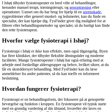
I Ishøj tilbyder fysioterapeuter en bred vifte af behandlinger,
herunder manuel terapi, træningsterapi, og
genoptræning
efter
operationer. Uanset om du har brug for hjælp til en
sportsskade
,
rygproblemer eller generel muskel- og ledsmerter, kan du finde en
specialist, der kan hjælpe dig. FysFinder giver dig mulighed for at
filtrere efter behandlingsmetoder og specialer, så du hurtigt kan finde
den rette
fysioterapeut
.
Hvorfor vælge fysioterapi i Ishøj?
Fysioterapi
i Ishøj er ikke kun effektiv, men også tilgængelig. Byen
har flere klinikker, der tilbyder fleksible åbningstider og moderne
faciliteter. Mange fysioterapeuter i Ishøj har også erfaring med at
arbejde med forskellige aldersgrupper og behov, hvilket sikrer, at du
får en skræddersyet behandling. Med FysFinder kan du læse
anmeldelser fra andre patienter, så du kan træffe en informeret
beslutning.
Hvordan fungerer fysioterapi?
Fysioterapi
er en behandlingsform, der fokuserer på at genoprette
bevægelse og funktion i kroppen. En
fysioterapeut
vil typisk starte
med en grundig vurdering af din tilstand, hvorefter der laves en