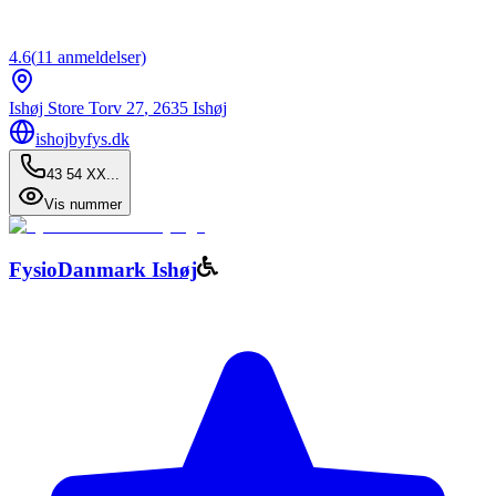
4.6
(
11
anmeldelser)
Ishøj Store Torv 27
,
2635
Ishøj
ishojbyfys.dk
43 54 XX...
Vis nummer
FysioDanmark Ishøj