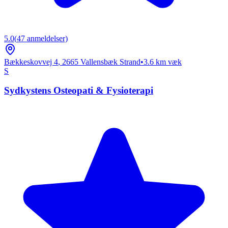
5.0
(
47
anmeldelser)
Bækkeskovvej 4
,
2665
Vallensbæk Strand
•
3.6
km væk
S
Sydkystens Osteopati & Fysioterapi