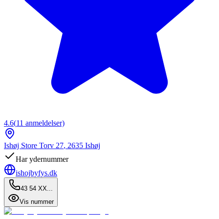
4.6
(
11
anmeldelser)
Ishøj Store Torv 27
,
2635
Ishøj
Har ydernummer
ishojbyfys.dk
43 54 XX...
Vis nummer