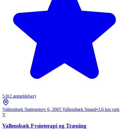
5.0
(
2
anmeldelser)
Vallensbæk Stationstorv 6
,
2665
Vallensbæk Strand
•
3.6
km væk
V
Vallensbæk Fysioterapi og Træning