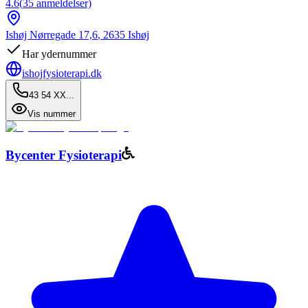
4.6
(
35
anmeldelser)
Ishøj Nørregade 17,6
,
2635
Ishøj
Har ydernummer
ishojfysioterapi.dk
43 54 XX...
Vis nummer
Bycenter Fysioterapi