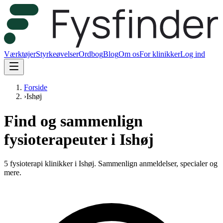
Værktøjer
Styrkeøvelser
Ordbog
Blog
Om os
For klinikker
Log ind
Forside
›
Ishøj
Find og sammenlign
fysioterapeuter i Ishøj
5 fysioterapi klinikker i Ishøj.
Sammenlign anmeldelser, specialer og
mere.