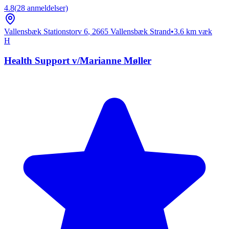
4.8
(
28
anmeldelser)
Vallensbæk Stationstorv 6
,
2665
Vallensbæk Strand
•
3.6
km væk
H
Health Support v/Marianne Møller