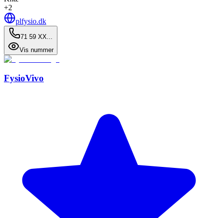
+
2
plfysio.dk
71 59 XX...
Vis nummer
FysioVivo