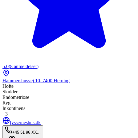
5.0
(
8
anmeldelser)
Hammershusvej 10
,
7400
Herning
Hofte
Skulder
Endometriose
Ryg
Inkontinens
+
3
fysserneshus.dk
+45 51 96 XX...