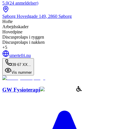
5.0
(
24
anmeldelser)
Søborg Hovedgade 149
,
2860
Søborg
Hofte
Arbejdsskader
Hovedpine
Discusprolaps i ryggen
Discusprolaps i nakken
+
5
smertefri.nu
39 67 XX...
Vis nummer
GW Fysioterapi