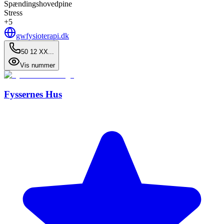
Spændingshovedpine
Stress
+
5
gwfysioterapi.dk
50 12 XX...
Vis nummer
Fyssernes Hus