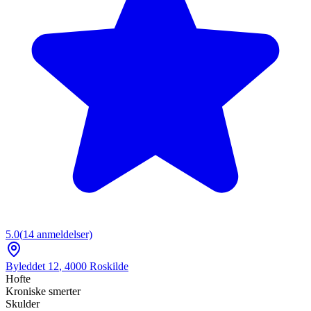
5.0
(
14
anmeldelser)
Byleddet 12
,
4000
Roskilde
Hofte
Kroniske smerter
Skulder