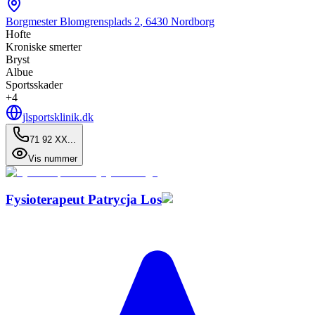
Borgmester Blomgrensplads 2
,
6430
Nordborg
Hofte
Kroniske smerter
Bryst
Albue
Sportsskader
+
4
jlsportsklinik.dk
71 92 XX...
Vis nummer
Fysioterapeut Patrycja Los