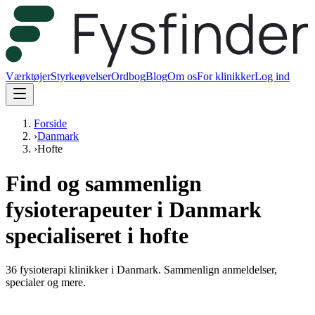
Værktøjer
Styrkeøvelser
Ordbog
Blog
Om os
For klinikker
Log ind
Forside
›
Danmark
›
Hofte
Find og sammenlign
fysioterapeuter i Danmark
specialiseret i hofte
36
fysioterapi klinikker i Danmark.
Sammenlign anmeldelser,
specialer og mere.