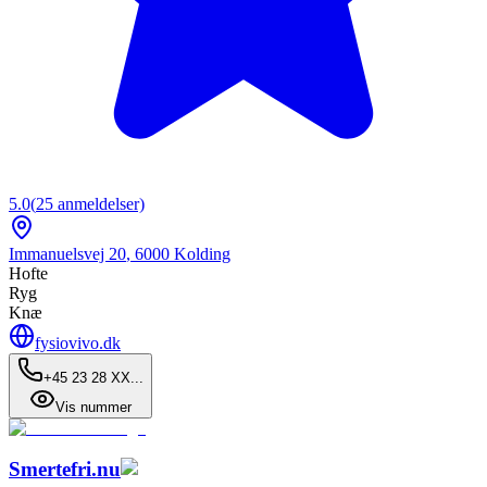
5.0
(
25
anmeldelser)
Immanuelsvej 20
,
6000
Kolding
Hofte
Ryg
Knæ
fysiovivo.dk
+45 23 28 XX...
Vis nummer
Smertefri.nu