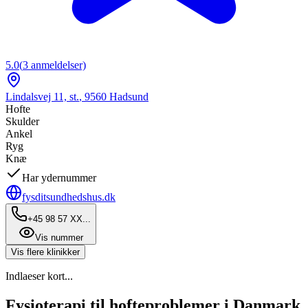
5.0
(
3
anmeldelser)
Lindalsvej 11, st.
,
9560
Hadsund
Hofte
Skulder
Ankel
Ryg
Knæ
Har ydernummer
fysditsundhedshus.dk
+45 98 57 XX...
Vis nummer
Vis flere klinikker
Indlaeser kort...
Fysioterapi til hofteproblemer i Danmark