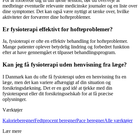
For at forberede dig til din første session, bør du overveje at
medbringe eventuelle relevante medicinske journaler og en liste over
dine symptomer. Det kan også være nyttigt at tænke over, hvilke
aktiviteter der forværrer dine hofteproblemer.
Er fysioterapi effektivt for hofteproblemer?
Ja,
fysioterapi
er ofte en effektiv behandling for hofteproblemer.
Mange patienter oplever betydelig lindring og forbedret funktion
efter at have gennemgået et tilpasset behandlingsprogram.
Kan jeg få fysioterapi uden henvisning fra læge?
I Danmark kan du ofte få
fysioterapi
uden en henvisning fra en
læge, men det kan variere afhængigt af din situation og
forsikringsdækning. Det er en god idé at tjekke med din
fysioterapeut
eller dit forsikringsselskab for at få præcise
oplysninger.
Værktøjer
Kalorieberegner
Fedtprocent beregner
Pace beregner
Alle værktøjer
Lær mere