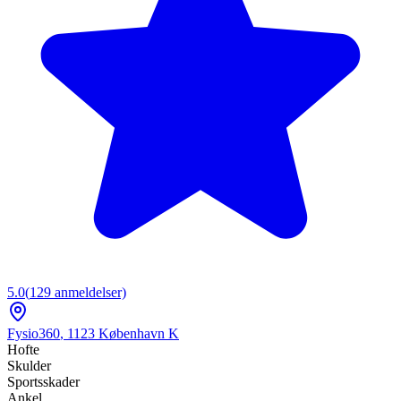
5.0
(
129
anmeldelser)
Fysio360
,
1123
København K
Hofte
Skulder
Sportsskader
Ankel