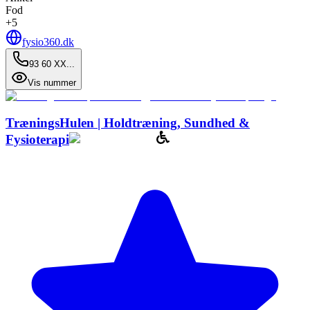
Fod
+
5
fysio360.dk
93 60 XX...
Vis nummer
TræningsHulen | Holdtræning, Sundhed &
Fysioterapi