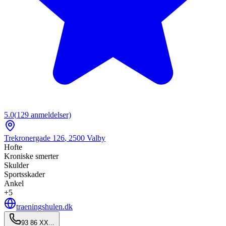
5.0
(
129
anmeldelser)
Trekronergade 126
,
2500
Valby
Hofte
Kroniske smerter
Skulder
Sportsskader
Ankel
+
5
traeningshulen.dk
93 86 XX...