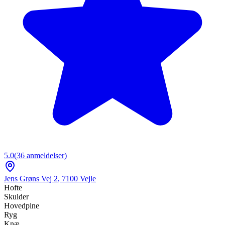
5.0
(
36
anmeldelser)
Jens Grøns Vej 2
,
7100
Vejle
Hofte
Skulder
Hovedpine
Ryg
Knæ