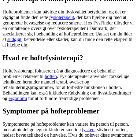
Hofteproblemer kan påvirke din livskvalitet betydeligt, og det er
vigtigt at finde den rette
fysioterapeut
, der kan hjælpe dig med at
genoprette bevægelse og reducere smerte. Hos FysFinder tilbyder vi
en omfattende oversigt over fysioterapeuter i Danmark, der
specialiserer sig i behandling af hofteproblemer. Uanset om du lider
af
slidgigt
, betændelse eller skader, kan du finde den rette ekspert til
at hjælpe dig.
Hvad er hoftefysioterapi?
Hoftefysioterapi fokuserer på at diagnosticere og behandle
problemer relateret til
hoften
. Fysioterapeuter anvender forskellige
teknikker, herunder manuel terapi, øvelser og
rehabiliteringsprogrammer, for at forbedre funktionen i
hoften
.
Behandlingen kan også inkludere rådgivning om livsstilsændringer
og
ergonomi
for at forhindre fremtidige problemer.
Symptomer på hofteproblemer
Symptomerne på hofteproblemer kan variere fra person til person,
men almindelige tegn inkluderer smerte i
lysken
, stivhed i
hoften
,
nedsat bevægelighed og hævelse. Hvis du oplever disse symptomer,