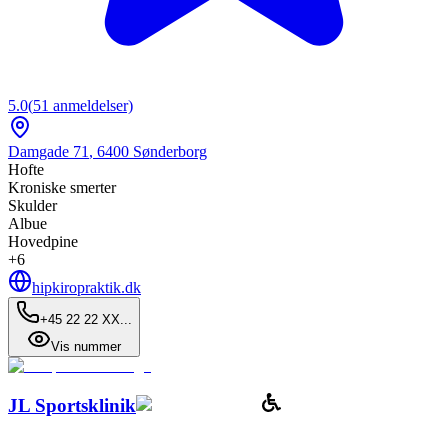
5.0
(
51
anmeldelser)
Damgade 71
,
6400
Sønderborg
Hofte
Kroniske smerter
Skulder
Albue
Hovedpine
+
6
hipkiropraktik.dk
+45 22 22 XX...
Vis nummer
JL Sportsklinik