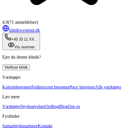
4.9
(
71
anmeldelser)
klinikwestend.dk
+45 33 11 XX...
Vis nummer
Ejer du denne klinik?
Verificer klinik
Værktøjer
Kalorieberegner
Fedtprocent beregner
Pace beregner
Alle værktøjer
Lær mere
Værktøjer
Styrkeøvelser
Ordbog
Blog
Om os
Fysfinder
Samarbejdspartnere
Kontakt