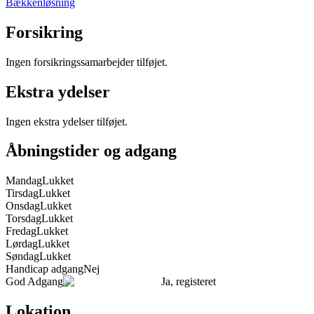
Bækkenløsning
Forsikring
Ingen forsikringssamarbejder tilføjet.
Ekstra ydelser
Ingen ekstra ydelser tilføjet.
Åbningstider og adgang
Mandag
Lukket
Tirsdag
Lukket
Onsdag
Lukket
Torsdag
Lukket
Fredag
Lukket
Lørdag
Lukket
Søndag
Lukket
Handicap adgang
Nej
God Adgang
Ja, registeret
Lokation