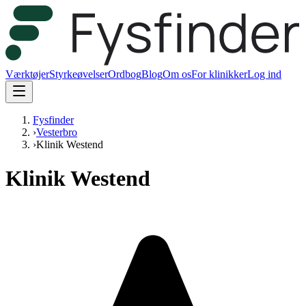
Værktøjer
Styrkeøvelser
Ordbog
Blog
Om os
For klinikker
Log ind
Fysfinder
›
Vesterbro
›
Klinik Westend
Klinik Westend