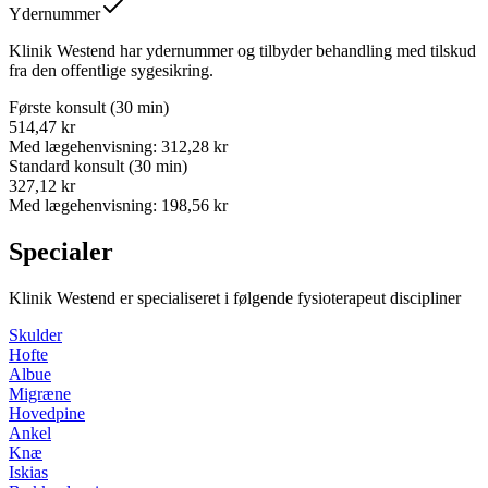
Ydernummer
Klinik Westend har ydernummer og tilbyder behandling med tilskud
fra den offentlige sygesikring.
Første konsult (30 min)
514,47 kr
Med lægehenvisning: 312,28 kr
Standard konsult (30 min)
327,12 kr
Med lægehenvisning: 198,56 kr
Specialer
Klinik Westend
er specialiseret i følgende fysioterapeut discipliner
Skulder
Hofte
Albue
Migræne
Hovedpine
Ankel
Knæ
Iskias