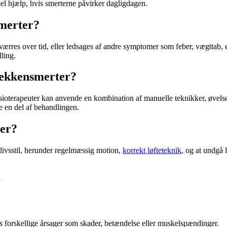
nel hjælp, hvis smerterne påvirker dagligdagen.
merter?
ærres over tid, eller ledsages af andre symptomer som feber, vægttab, e
ling.
bækkensmerter?
sioterapeuter kan anvende en kombination af manuelle teknikker, øvels
 en del af behandlingen.
er?
 livsstil, herunder regelmæssig motion,
korrekt løfteteknik
, og at undgå
r
 forskellige årsager som skader, betændelse eller
muskelspændinger
.