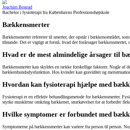
Joachim Bograd
Bachelor i fysioterapi
fra
Københavns Professionshøjskole
Bækkensmerter
Bækkensmerter
refererer til smerter, der opstår i bækkenområdet, s
tilstande. Det er vigtigt at forstå, hvad der forårsager
bækkensmerter
, 
Hvad er de mest almindelige årsager til 
Bækkensmerter
kan skyldes en række forskellige faktorer. Nogle af d
bækkenbundsdysfunktion. Hos kvinder kan graviditet og menstruations
Hvordan kan fysioterapi hjælpe med bæk
Fysioterapi
er en effektiv behandlingsmetode for
bækkensmerter
. Fys
styrke musklerne omkring bækkenet, strækøvelser for at forbedre fleksi
Hvilke symptomer er forbundet med bæk
Symptomerne på
bækkensmerter
kan variere fra person til person. N