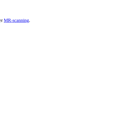
ler
MR-scanning
.