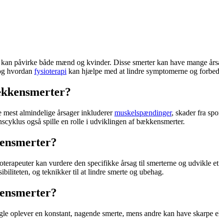
om kan påvirke både mænd og kvinder. Disse smerter kan have mange års
og hvordan
fysioterapi
kan hjælpe med at lindre symptomerne og forbedre
bækkensmerter?
e mest almindelige årsager inkluderer
muskelspændinger
, skader fra spo
cyklus også spille en rolle i udviklingen af
bækkensmerter
.
kensmerter?
ioterapeuter kan vurdere den specifikke årsag til smerterne og udvikle e
biliteten, og teknikker til at lindre smerte og ubehag.
kensmerter?
ogle oplever en konstant, nagende smerte, mens andre kan have skarpe 