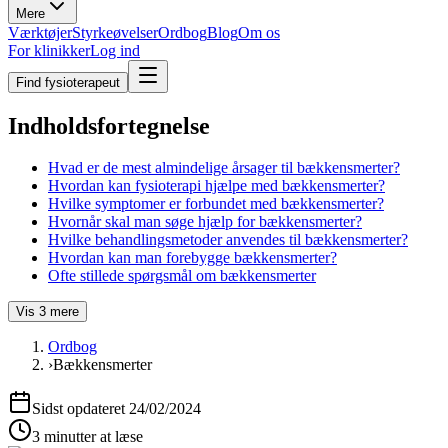
Mere
Værktøjer
Styrkeøvelser
Ordbog
Blog
Om os
For klinikker
Log ind
Find fysioterapeut
Indholdsfortegnelse
Hvad er de mest almindelige årsager til bækkensmerter?
Hvordan kan fysioterapi hjælpe med bækkensmerter?
Hvilke symptomer er forbundet med bækkensmerter?
Hvornår skal man søge hjælp for bækkensmerter?
Hvilke behandlingsmetoder anvendes til bækkensmerter?
Hvordan kan man forebygge bækkensmerter?
Ofte stillede spørgsmål om bækkensmerter
Vis
3
mere
Ordbog
›
Bækkensmerter
Sidst opdateret
24/02/2024
3 minutter at læse