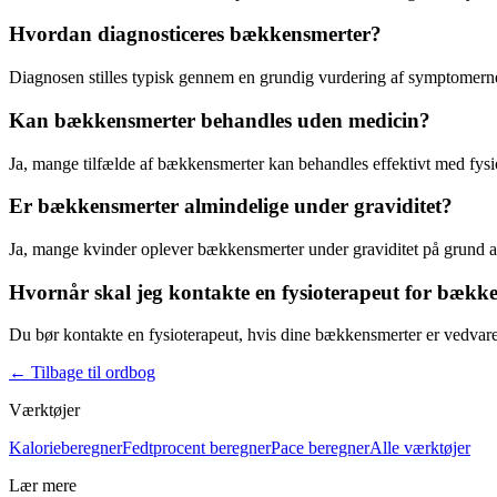
Hvordan diagnosticeres bækkensmerter?
Diagnosen stilles typisk gennem en grundig vurdering af symptomerne,
Kan bækkensmerter behandles uden medicin?
Ja, mange tilfælde af
bækkensmerter
kan behandles effektivt med
fysi
Er bækkensmerter almindelige under graviditet?
Ja, mange kvinder oplever
bækkensmerter
under graviditet på grund 
Hvornår skal jeg kontakte en fysioterapeut for bækk
Du bør kontakte en
fysioterapeut
, hvis dine
bækkensmerter
er vedvare
←
Tilbage til ordbog
Værktøjer
Kalorieberegner
Fedtprocent beregner
Pace beregner
Alle værktøjer
Lær mere