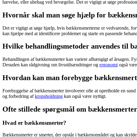
hævelse, eller ubehag ved bevægelse. Det er vigtigt at søge professio
Hvornår skal man søge hjælp for bækkens
Det er vigtigt at søge hjælp, hvis
bækkensmerterne
er vedvarende, forv
kan hjælpe med at identificere problemet og starte en passende behand
Hvilke behandlingsmetoder anvendes til 
Behandlingen af
bækkensmerter
kan variere afhængigt af årsagen. Fy
Desuden kan rådgivning om livsstilsændringer og
ergonomi
også være
Hvordan kan man forebygge bækkensmert
Forebyggelse af
bækkensmerter
involverer ofte at opretholde en sund
og forbedring af
kropsholdning
kan også være nyttigt.
Ofte stillede spørgsmål om bækkensmerte
Hvad er bækkensmerter?
Bækkensmerter
er smerter, der opstår i bækkenområdet og kan skyldes