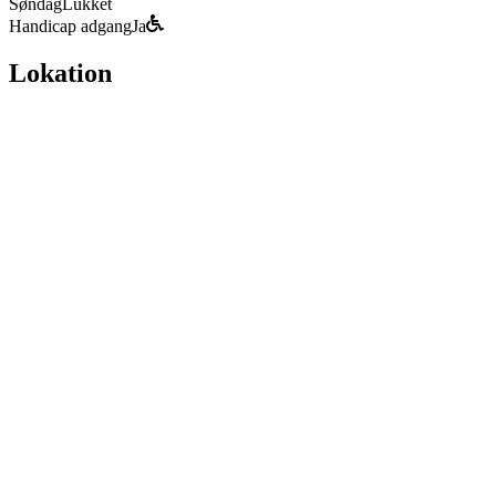
Søndag
Lukket
Handicap adgang
Ja
Lokation