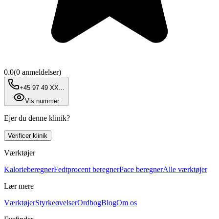
0.0
(
0
anmeldelser)
+45 97 49 XX...
Vis nummer
Ejer du denne klinik?
Verificer klinik
Værktøjer
Kalorieberegner
Fedtprocent beregner
Pace beregner
Alle værktøjer
Lær mere
Værktøjer
Styrkeøvelser
Ordbog
Blog
Om os