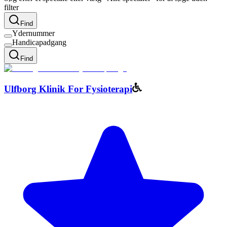
filter
Find
Ydernummer
Handicapadgang
Find
Ulfborg Klinik For Fysioterapi