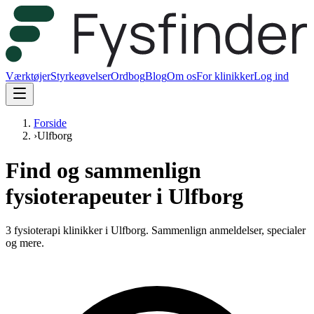
Værktøjer
Styrkeøvelser
Ordbog
Blog
Om os
For klinikker
Log ind
Forside
›
Ulfborg
Find og sammenlign
fysioterapeuter i Ulfborg
3 fysioterapi klinikker i Ulfborg.
Sammenlign anmeldelser, specialer
og mere.