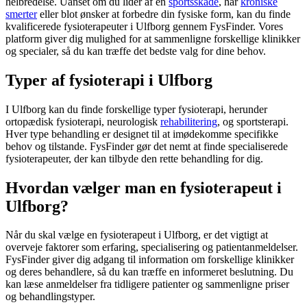
helbredelse. Uanset om du lider af en
sportsskade
, har
kroniske
smerter
eller blot ønsker at forbedre din fysiske form, kan du finde
kvalificerede fysioterapeuter i Ulfborg gennem FysFinder. Vores
platform giver dig mulighed for at sammenligne forskellige klinikker
og specialer, så du kan træffe det bedste valg for dine behov.
Typer af fysioterapi i Ulfborg
I Ulfborg kan du finde forskellige typer
fysioterapi
, herunder
ortopædisk
fysioterapi
, neurologisk
rehabilitering
, og sportsterapi.
Hver type behandling er designet til at imødekomme specifikke
behov og tilstande. FysFinder gør det nemt at finde specialiserede
fysioterapeuter, der kan tilbyde den rette behandling for dig.
Hvordan vælger man en fysioterapeut i
Ulfborg?
Når du skal vælge en
fysioterapeut
i Ulfborg, er det vigtigt at
overveje faktorer som erfaring, specialisering og patientanmeldelser.
FysFinder giver dig adgang til information om forskellige klinikker
og deres behandlere, så du kan træffe en informeret beslutning. Du
kan læse anmeldelser fra tidligere patienter og sammenligne priser
og behandlingstyper.