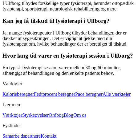
I Ulfborg tilbydes forskellige typer
fysioterapi
, herunder ortopædisk
fysioterapi
, sportsterapi, neurologisk
rehabilitering
og mere.
Kan jeg få tilskud til fysioterapi i Ulfborg?
Ja, mange fysioterapeuter i Ulfborg tilbyder behandlinger, der er
dækket af sygesikringen. Det er vigtigt at tjekke med din
fysioterapeut
om, hvilke behandlinger der er berettiget til tilskud.
Hvor lang tid varer en fysioterapi session i Ulfborg?
En typisk
fysioterapi
session varer mellem 30 og 60 minutter,
afhængigt af behandlingen og den enkelte patients behov.
Værktøjer
Kalorieberegner
Fedtprocent beregner
Pace beregner
Alle værktøjer
Lær mere
Værktøjer
Styrkeøvelser
Ordbog
Blog
Om os
Fysfinder
Samarbejdspartnere
Kontakt