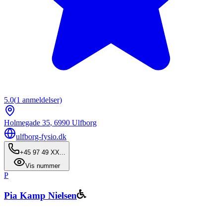
5.0
(
1
anmeldelser)
Holmegade 35
,
6990
Ulfborg
ulfborg-fysio.dk
+45 97 49 XX...
Vis nummer
P
Pia Kamp Nielsen