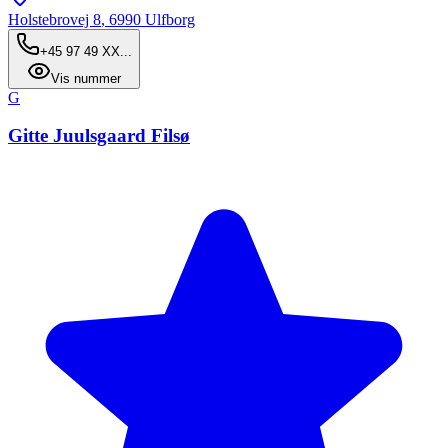
Holstebrovej 8
,
6990
Ulfborg
+45 97 49 XX...
Vis nummer
G
Gitte Juulsgaard Filsø