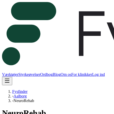
Værktøjer
Styrkeøvelser
Ordbog
Blog
Om os
For klinikker
Log ind
Fysfinder
›
Aalborg
›
NeuroRehab
NeuroRehab