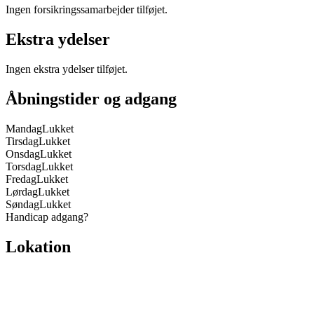
Ingen forsikringssamarbejder tilføjet.
Ekstra ydelser
Ingen ekstra ydelser tilføjet.
Åbningstider og adgang
Mandag
Lukket
Tirsdag
Lukket
Onsdag
Lukket
Torsdag
Lukket
Fredag
Lukket
Lørdag
Lukket
Søndag
Lukket
Handicap adgang
?
Lokation