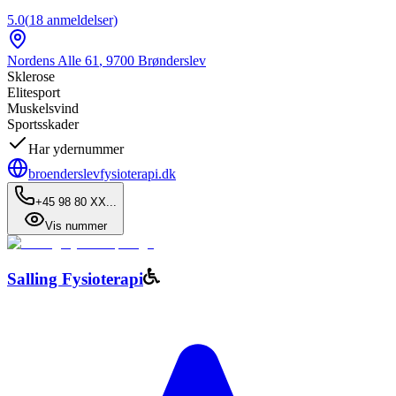
5.0
(
18
anmeldelser)
Nordens Alle 61
,
9700
Brønderslev
Sklerose
Elitesport
Muskelsvind
Sportsskader
Har ydernummer
broenderslevfysioterapi.dk
+45 98 80 XX...
Vis nummer
Salling Fysioterapi