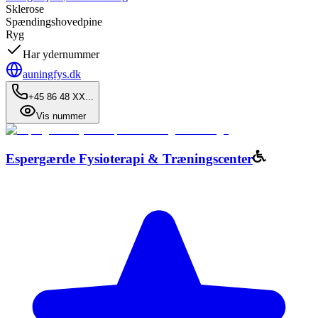
Sklerose
Spændingshovedpine
Ryg
Har ydernummer
auningfys.dk
+45 86 48 XX...
Vis nummer
Espergærde Fysioterapi & Træningscenter