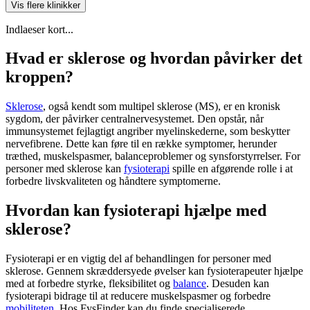
Vis flere klinikker
Indlaeser kort...
Hvad er sklerose og hvordan påvirker det
kroppen?
Sklerose
, også kendt som multipel
sklerose
(MS), er en kronisk
sygdom, der påvirker centralnervesystemet. Den opstår, når
immunsystemet fejlagtigt angriber myelinskederne, som beskytter
nervefibrene. Dette kan føre til en række symptomer, herunder
træthed, muskelspasmer, balanceproblemer og synsforstyrrelser. For
personer med
sklerose
kan
fysioterapi
spille en afgørende rolle i at
forbedre livskvaliteten og håndtere symptomerne.
Hvordan kan fysioterapi hjælpe med
sklerose?
Fysioterapi
er en vigtig del af behandlingen for personer med
sklerose
. Gennem skræddersyede øvelser kan fysioterapeuter hjælpe
med at forbedre styrke, fleksibilitet og
balance
. Desuden kan
fysioterapi
bidrage til at reducere muskelspasmer og forbedre
mobiliteten
. Hos FysFinder kan du finde specialiserede