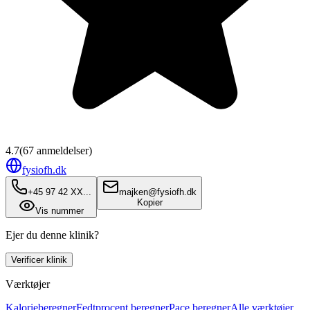
4.7
(
67
anmeldelser)
fysiofh.dk
+45 97 42 XX...
majken@fysiofh.dk
Kopier
Vis nummer
Ejer du denne klinik?
Verificer klinik
Værktøjer
Kalorieberegner
Fedtprocent beregner
Pace beregner
Alle værktøjer