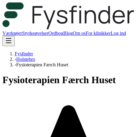
Værktøjer
Styrkeøvelser
Ordbog
Blog
Om os
For klinikker
Log ind
Fysfinder
›
Holstebro
›
Fysioterapien Færch Huset
Fysioterapien Færch Huset