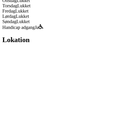
Onsdag
Lukket
Torsdag
Lukket
Fredag
Lukket
Lørdag
Lukket
Søndag
Lukket
Handicap adgang
Ja
Lokation