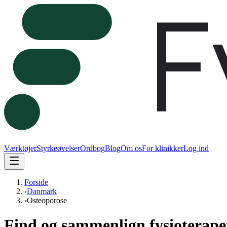
Værktøjer
Styrkeøvelser
Ordbog
Blog
Om os
For klinikker
Log ind
Forside
›
Danmark
›
Osteoporose
Find og sammenlign fysioterapeu