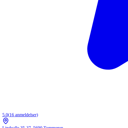
5.0
(
16
anmeldelser)
Lindealle 35-37
,
5690
Tommerup