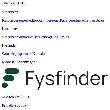
Verificer klinik
Værktøjer
Kalorieberegner
Fedtprocent beregner
Pace beregner
Alle værktøjer
Lær mere
Værktøjer
Styrkeøvelser
Ordbog
Blog
Om os
Fysfinder
Samarbejdspartnere
Kontakt
Made in Copenhagen
© 2026 Fysfinder
Privatlivspolitik