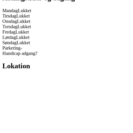
Mandag
Lukket
Tirsdag
Lukket
Onsdag
Lukket
Torsdag
Lukket
Fredag
Lukket
Lørdag
Lukket
Søndag
Lukket
Parkering
-
Handicap adgang
?
Lokation