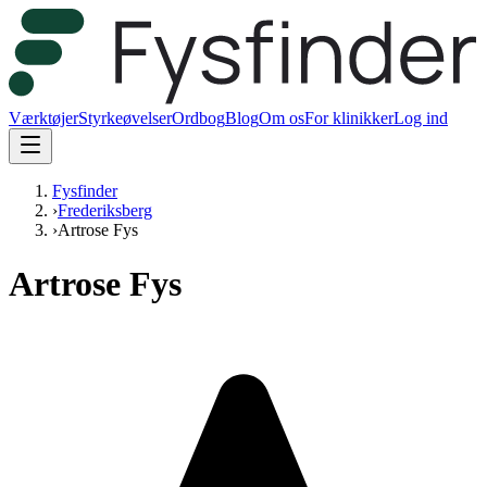
Værktøjer
Styrkeøvelser
Ordbog
Blog
Om os
For klinikker
Log ind
Fysfinder
›
Frederiksberg
›
Artrose Fys
Artrose Fys