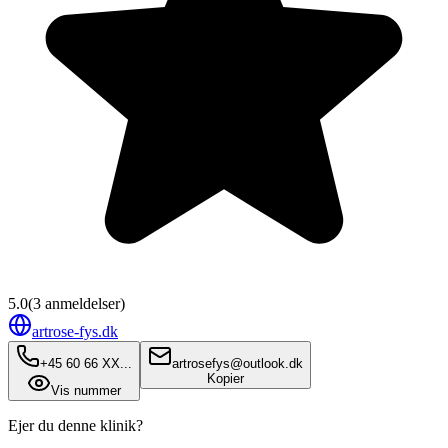
5.0
(
3
anmeldelser)
artrose-fys.dk
+45 60 66 XX...
artrosefys@outlook.dk
Kopier
Vis nummer
Ejer du denne klinik?