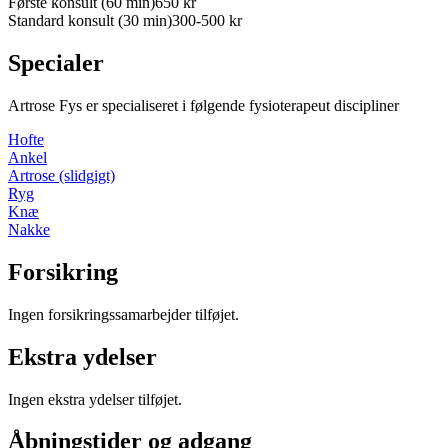
Første konsult (
60
min)
650
kr
Standard konsult (
30
min)
300-500
kr
Specialer
Artrose Fys
er specialiseret i følgende fysioterapeut discipliner
Hofte
Ankel
Artrose (slidgigt)
Ryg
Knæ
Nakke
Forsikring
Ingen forsikringssamarbejder tilføjet.
Ekstra ydelser
Ingen ekstra ydelser tilføjet.
Åbningstider og adgang