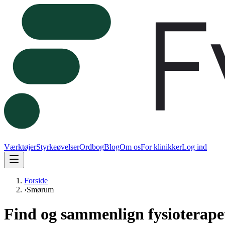
Værktøjer
Styrkeøvelser
Ordbog
Blog
Om os
For klinikker
Log ind
Forside
›
Smørum
Find og sammenlign fysioterap