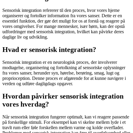
Sensorisk integration
refererer til den proces, hvor vores hjerne
organiserer og fortolker information fra vores sanser. Dette er en
essentiel funktion, der gør det muligt for os at forstå og reagere på
vores omgivelser. For mange mennesker, især børn, kan der opstå
udfordringer med
sensorisk integration
, hvilket kan påvirke deres
daglige liv og udvikling.
Hvad er sensorisk integration?
Sensorisk integration
er en neurologisk proces, der involverer
modtagelse, organisering og fortolkning af sensoriske oplysninger
fra vores sanser, herunder syn, hørelse, berøring, smag, lugt og
proprioception. Denne proces er afgørende for at kunne navigere i
verden og udføre dagligdags opgaver.
Hvordan påvirker sensorisk integration
vores hverdag?
Når
sensorisk integration
fungerer optimalt, kan vi reagere passende
på forskellige stimuli. For eksempel kan vi skelne mellem lyde i et
travlt rum eller føle forskellen mellem varme og kolde overflader.
Problemer med
sensorisk integration
kan føre til overfølsomhed eller