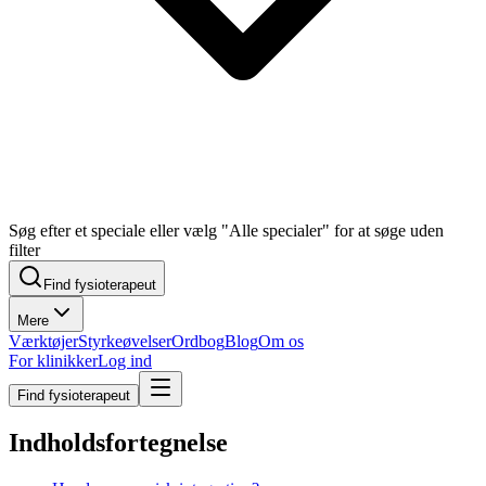
Søg efter et speciale eller vælg "Alle specialer" for at søge uden
filter
Find fysioterapeut
Mere
Værktøjer
Styrkeøvelser
Ordbog
Blog
Om os
For klinikker
Log ind
Find fysioterapeut
Indholdsfortegnelse