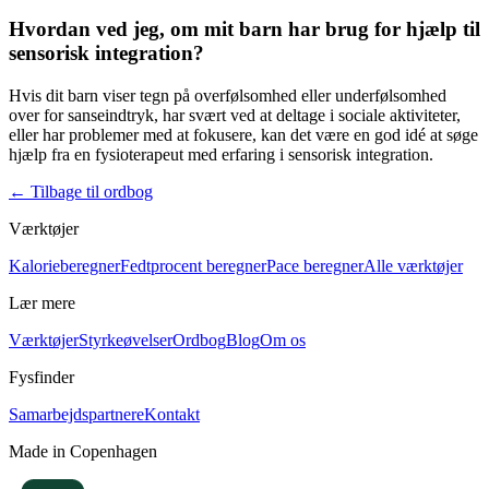
Hvordan ved jeg, om mit barn har brug for hjælp til
sensorisk integration?
Hvis dit barn viser tegn på overfølsomhed eller underfølsomhed
over for sanseindtryk, har svært ved at deltage i sociale aktiviteter,
eller har problemer med at fokusere, kan det være en god idé at søge
hjælp fra en
fysioterapeut
med erfaring i
sensorisk integration
.
←
Tilbage til ordbog
Værktøjer
Kalorieberegner
Fedtprocent beregner
Pace beregner
Alle værktøjer
Lær mere
Værktøjer
Styrkeøvelser
Ordbog
Blog
Om os
Fysfinder
Samarbejdspartnere
Kontakt
Made in Copenhagen