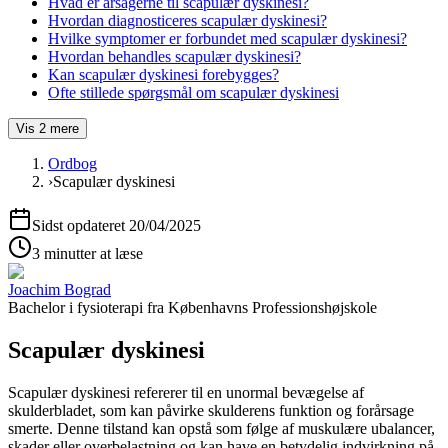
Hvad er årsagerne til scapulær dyskinesi?
Hvordan diagnosticeres scapulær dyskinesi?
Hvilke symptomer er forbundet med scapulær dyskinesi?
Hvordan behandles scapulær dyskinesi?
Kan scapulær dyskinesi forebygges?
Ofte stillede spørgsmål om scapulær dyskinesi
Vis
2
mere
Ordbog
›
Scapulær dyskinesi
Sidst opdateret
20/04/2025
3 minutter at læse
Joachim Bograd
Bachelor i fysioterapi
fra
Københavns Professionshøjskole
Scapulær dyskinesi
Scapulær dyskinesi
refererer til en unormal bevægelse af
skulderbladet, som kan påvirke skulderens funktion og forårsage
smerte. Denne tilstand kan opstå som følge af muskulære ubalancer,
skader eller overbelastning og kan have en betydelig indvirkning på