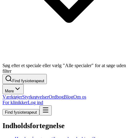
Søg efter et speciale eller vælg "Alle specialer" for at søge uden
filter
Find fysioterapeut
Mere
Værktøjer
Styrkeøvelser
Ordbog
Blog
Om os
For klinikker
Log ind
Find fysioterapeut
Indholdsfortegnelse