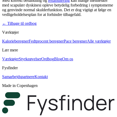
Med korrekt behandling og
rehabilitering
kan mange mennesker
med
scapulær dyskinesi
opleve betydelig forbedring i symptomerne
og genvinde normal skulderfunktion. Det er dog vigtigt at følge en
vedligeholdelsesplan for at forhindre tilbagefald.
←
Tilbage til ordbog
Værktøjer
Kalorieberegner
Fedtprocent beregner
Pace beregner
Alle værktøjer
Lær mere
Værktøjer
Styrkeøvelser
Ordbog
Blog
Om os
Fysfinder
Samarbejdspartnere
Kontakt
Made in Copenhagen