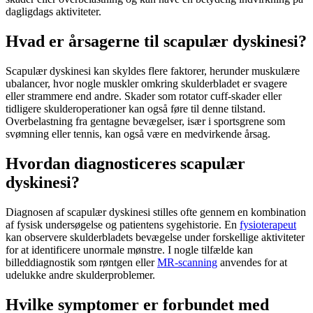
dagligdags aktiviteter.
Hvad er årsagerne til scapulær dyskinesi?
Scapulær dyskinesi
kan skyldes flere faktorer, herunder muskulære
ubalancer, hvor nogle muskler omkring skulderbladet er svagere
eller strammere end andre. Skader som rotator cuff-skader eller
tidligere skulderoperationer kan også føre til denne tilstand.
Overbelastning fra gentagne bevægelser, især i sportsgrene som
svømning eller tennis, kan også være en medvirkende årsag.
Hvordan diagnosticeres scapulær
dyskinesi?
Diagnosen af
scapulær dyskinesi
stilles ofte gennem en kombination
af fysisk undersøgelse og patientens sygehistorie. En
fysioterapeut
kan observere skulderbladets bevægelse under forskellige aktiviteter
for at identificere unormale mønstre. I nogle tilfælde kan
billeddiagnostik som røntgen eller
MR-scanning
anvendes for at
udelukke andre skulderproblemer.
Hvilke symptomer er forbundet med