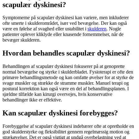
scapulær dyskinesi?
Symptomerne på
scapulær dyskinesi
kan variere, men inkluderer
ofte smerte i skulderområdet, især ved bevægelse. Der kan også
være en følelse af svaghed eller ustabilitet i
skulderen
. Nogle
patienter oplever kliklyde eller knasende fornemmelser, når de
bevæger
skulderen
.
Hvordan behandles scapulær dyskinesi?
Behandlingen af
scapulær dyskinesi
fokuserer på at genoprette
normal bevægelse og styrke i skulderbladet.
Fysioterapi
er ofte den
primære behandlingsmetode og kan omfatte øvelser for at styrke de
svage muskler og strække de stramme muskler. Manuel terapi og
postural korrektion kan også være en del af behandlingsplanen. I
sjældne tilfælde kan kirurgi overvejes, hvis konservative
behandlinger ikke er effektive.
Kan scapulær dyskinesi forebygges?
Forebyggelse af
scapulær dyskinesi
indebærer ofte at opretholde en
god skulderstyrke og fleksibilitet gennem regelmæssig motion og
strækøvelser. Det er også vigtigt at undgå overbelastning ved at