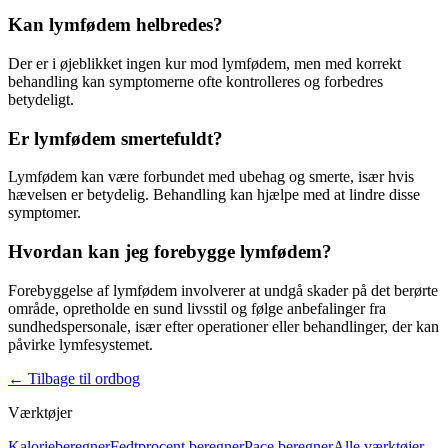
Kan lymfødem helbredes?
Der er i øjeblikket ingen kur mod
lymfødem
, men med korrekt
behandling kan symptomerne ofte kontrolleres og forbedres
betydeligt.
Er lymfødem smertefuldt?
Lymfødem
kan være forbundet med ubehag og smerte, især hvis
hævelsen er betydelig. Behandling kan hjælpe med at lindre disse
symptomer.
Hvordan kan jeg forebygge lymfødem?
Forebyggelse af
lymfødem
involverer at undgå skader på det berørte
område, opretholde en sund livsstil og følge anbefalinger fra
sundhedspersonale, især efter operationer eller behandlinger, der kan
påvirke
lymfesystemet
.
←
Tilbage til ordbog
Værktøjer
Kalorieberegner
Fedtprocent beregner
Pace beregner
Alle værktøjer