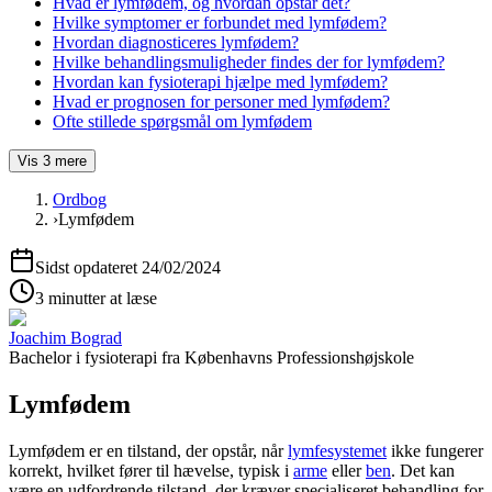
Hvad er lymfødem, og hvordan opstår det?
Hvilke symptomer er forbundet med lymfødem?
Hvordan diagnosticeres lymfødem?
Hvilke behandlingsmuligheder findes der for lymfødem?
Hvordan kan fysioterapi hjælpe med lymfødem?
Hvad er prognosen for personer med lymfødem?
Ofte stillede spørgsmål om lymfødem
Vis
3
mere
Ordbog
›
Lymfødem
Sidst opdateret
24/02/2024
3 minutter at læse
Joachim Bograd
Bachelor i fysioterapi
fra
Københavns Professionshøjskole
Lymfødem
Lymfødem
er en tilstand, der opstår, når
lymfesystemet
ikke fungerer
korrekt, hvilket fører til hævelse, typisk i
arme
eller
ben
. Det kan
være en udfordrende tilstand, der kræver specialiseret behandling for