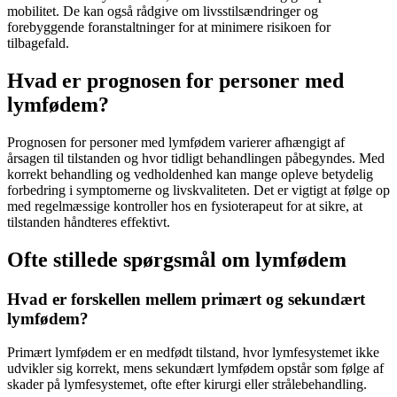
mobilitet
. De kan også rådgive om livsstilsændringer og
forebyggende foranstaltninger for at minimere risikoen for
tilbagefald.
Hvad er prognosen for personer med
lymfødem?
Prognosen for personer med
lymfødem
varierer afhængigt af
årsagen til tilstanden og hvor tidligt behandlingen påbegyndes. Med
korrekt behandling og vedholdenhed kan mange opleve betydelig
forbedring i symptomerne og livskvaliteten. Det er vigtigt at følge op
med regelmæssige kontroller hos en
fysioterapeut
for at sikre, at
tilstanden håndteres effektivt.
Ofte stillede spørgsmål om lymfødem
Hvad er forskellen mellem primært og sekundært
lymfødem?
Primært
lymfødem
er en medfødt tilstand, hvor
lymfesystemet
ikke
udvikler sig korrekt, mens sekundært
lymfødem
opstår som følge af
skader på
lymfesystemet
, ofte efter kirurgi eller strålebehandling.