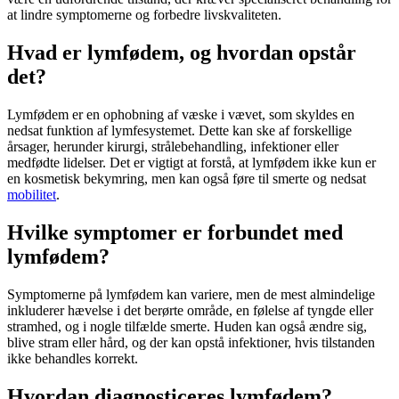
at lindre symptomerne og forbedre livskvaliteten.
Hvad er lymfødem, og hvordan opstår
det?
Lymfødem
er en ophobning af væske i vævet, som skyldes en
nedsat funktion af
lymfesystemet
. Dette kan ske af forskellige
årsager, herunder kirurgi, strålebehandling, infektioner eller
medfødte lidelser. Det er vigtigt at forstå, at
lymfødem
ikke kun er
en kosmetisk bekymring, men kan også føre til smerte og nedsat
mobilitet
.
Hvilke symptomer er forbundet med
lymfødem?
Symptomerne på
lymfødem
kan variere, men de mest almindelige
inkluderer hævelse i det berørte område, en følelse af tyngde eller
stramhed, og i nogle tilfælde smerte. Huden kan også ændre sig,
blive stram eller hård, og der kan opstå infektioner, hvis tilstanden
ikke behandles korrekt.
Hvordan diagnosticeres lymfødem?