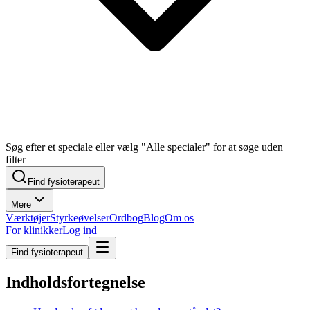
Søg efter et speciale eller vælg "Alle specialer" for at søge uden
filter
Find fysioterapeut
Mere
Værktøjer
Styrkeøvelser
Ordbog
Blog
Om os
For klinikker
Log ind
Find fysioterapeut
Indholdsfortegnelse