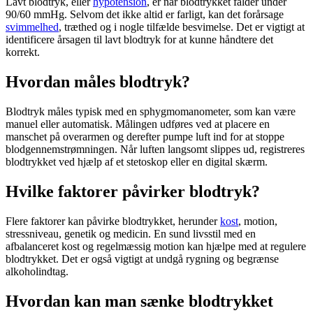
Lavt
blodtryk
, eller
hypotension
, er når
blodtrykket
falder under
90/60 mmHg. Selvom det ikke altid er farligt, kan det forårsage
svimmelhed
, træthed og i nogle tilfælde besvimelse. Det er vigtigt at
identificere årsagen til lavt
blodtryk
for at kunne håndtere det
korrekt.
Hvordan måles blodtryk?
Blodtryk
måles typisk med en sphygmomanometer, som kan være
manuel eller automatisk. Målingen udføres ved at placere en
manschet på overarmen og derefter pumpe luft ind for at stoppe
blodgennemstrømningen. Når luften langsomt slippes ud, registreres
blodtrykket
ved hjælp af et stetoskop eller en digital skærm.
Hvilke faktorer påvirker blodtryk?
Flere faktorer kan påvirke
blodtrykket
, herunder
kost
, motion,
stressniveau, genetik og medicin. En sund livsstil med en
afbalanceret
kost
og regelmæssig motion kan hjælpe med at regulere
blodtrykket
. Det er også vigtigt at undgå rygning og begrænse
alkoholindtag.
Hvordan kan man sænke blodtrykket