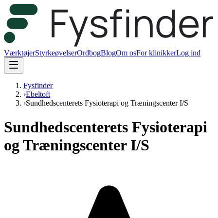
Værktøjer
Styrkeøvelser
Ordbog
Blog
Om os
For klinikker
Log ind
Fysfinder
›
Ebeltoft
›
Sundhedscenterets Fysioterapi og Træningscenter I/S
Sundhedscenterets Fysioterapi
og Træningscenter I/S