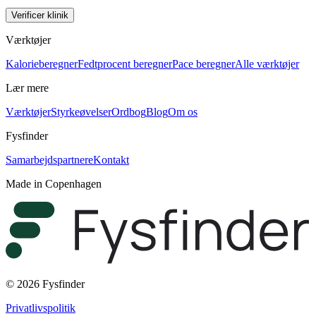
Verificer klinik
Værktøjer
Kalorieberegner
Fedtprocent beregner
Pace beregner
Alle værktøjer
Lær mere
Værktøjer
Styrkeøvelser
Ordbog
Blog
Om os
Fysfinder
Samarbejdspartnere
Kontakt
Made in Copenhagen
© 2026 Fysfinder
Privatlivspolitik