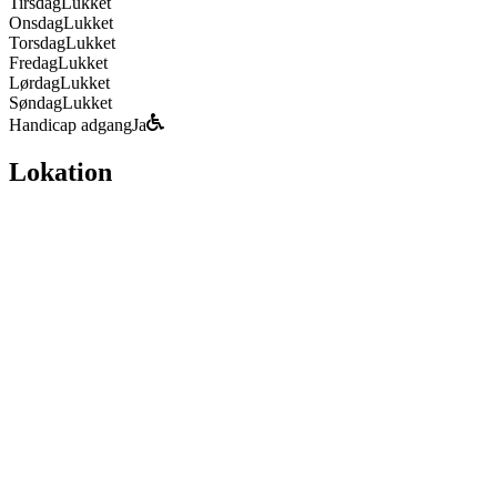
Tirsdag
Lukket
Onsdag
Lukket
Torsdag
Lukket
Fredag
Lukket
Lørdag
Lukket
Søndag
Lukket
Handicap adgang
Ja
Lokation