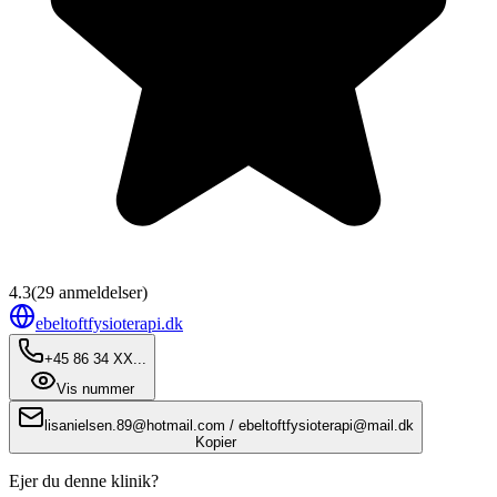
4.3
(
29
anmeldelser)
ebeltoftfysioterapi.dk
+45 86 34 XX...
Vis nummer
lisanielsen.89@hotmail.com / ebeltoftfysioterapi@mail.dk
Kopier
Ejer du denne klinik?