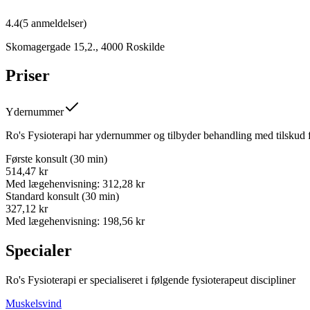
4.4
(
5
anmeldelser)
Skomagergade 15,2.
,
4000
Roskilde
Priser
Ydernummer
Ro's Fysioterapi har ydernummer og tilbyder behandling med tilskud f
Første konsult (30 min)
514,47 kr
Med lægehenvisning: 312,28 kr
Standard konsult (30 min)
327,12 kr
Med lægehenvisning: 198,56 kr
Specialer
Ro's Fysioterapi
er specialiseret i følgende fysioterapeut discipliner
Muskelsvind