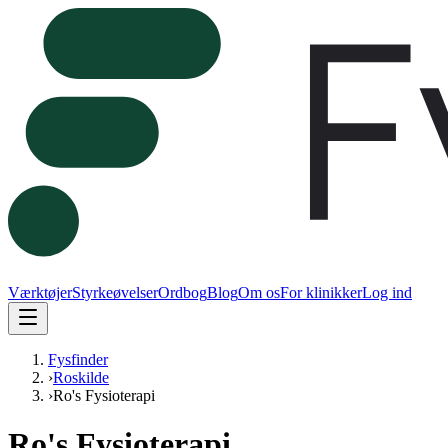
Værktøjer
Styrkeøvelser
Ordbog
Blog
Om os
For klinikker
Log ind
Fysfinder
›
Roskilde
›
Ro's Fysioterapi
Ro's Fysioterapi