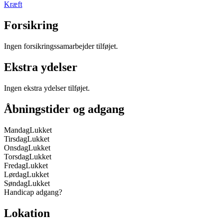
Kræft
Forsikring
Ingen forsikringssamarbejder tilføjet.
Ekstra ydelser
Ingen ekstra ydelser tilføjet.
Åbningstider og adgang
Mandag
Lukket
Tirsdag
Lukket
Onsdag
Lukket
Torsdag
Lukket
Fredag
Lukket
Lørdag
Lukket
Søndag
Lukket
Handicap adgang
?
Lokation