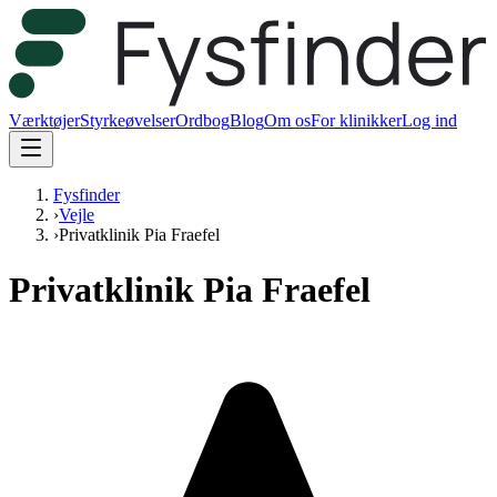
Værktøjer
Styrkeøvelser
Ordbog
Blog
Om os
For klinikker
Log ind
Fysfinder
›
Vejle
›
Privatklinik Pia Fraefel
Privatklinik Pia Fraefel