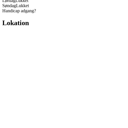
Lørdag
Lukket
Søndag
Lukket
Handicap adgang
?
Lokation