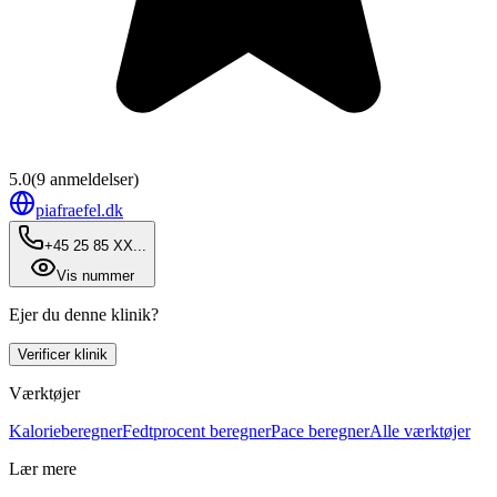
5.0
(
9
anmeldelser)
piafraefel.dk
+45 25 85 XX...
Vis nummer
Ejer du denne klinik?
Verificer klinik
Værktøjer
Kalorieberegner
Fedtprocent beregner
Pace beregner
Alle værktøjer
Lær mere