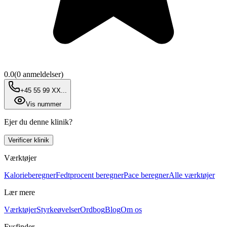
0.0
(
0
anmeldelser)
+45 55 99 XX...
Vis nummer
Ejer du denne klinik?
Verificer klinik
Værktøjer
Kalorieberegner
Fedtprocent beregner
Pace beregner
Alle værktøjer
Lær mere
Værktøjer
Styrkeøvelser
Ordbog
Blog
Om os
Fysfinder