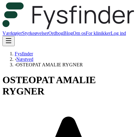
Værktøjer
Styrkeøvelser
Ordbog
Blog
Om os
For klinikker
Log ind
Fysfinder
›
Næstved
›
OSTEOPAT AMALIE RYGNER
OSTEOPAT AMALIE
RYGNER