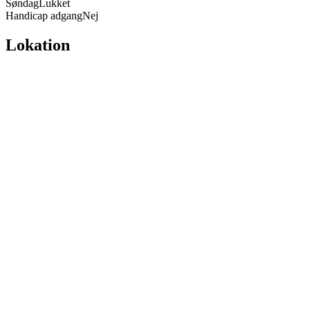
Søndag
Lukket
Handicap adgang
Nej
Lokation