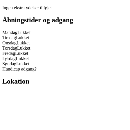
Ingen ekstra ydelser tilføjet.
Åbningstider og adgang
Mandag
Lukket
Tirsdag
Lukket
Onsdag
Lukket
Torsdag
Lukket
Fredag
Lukket
Lørdag
Lukket
Søndag
Lukket
Handicap adgang
?
Lokation