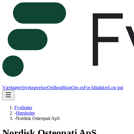
Værktøjer
Styrkeøvelser
Ordbog
Blog
Om os
For klinikker
Log ind
Fysfinder
›
Hørsholm
›
Nordisk Osteopati ApS
Nordisk Osteopati ApS