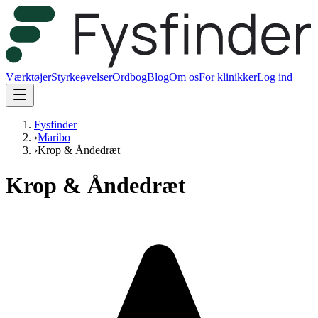
Værktøjer
Styrkeøvelser
Ordbog
Blog
Om os
For klinikker
Log ind
Fysfinder
›
Maribo
›
Krop & Åndedræt
Krop & Åndedræt