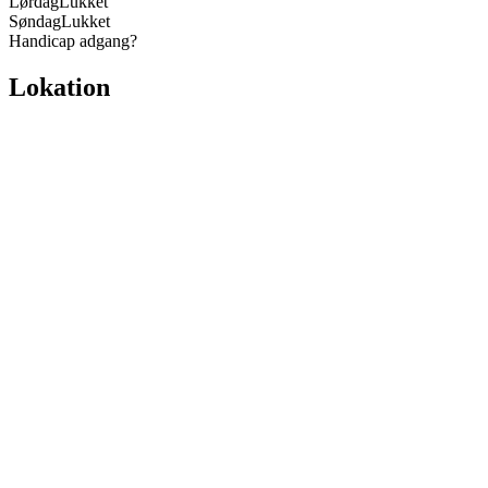
Lørdag
Lukket
Søndag
Lukket
Handicap adgang
?
Lokation