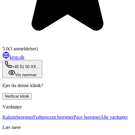
5.0
(
3
anmeldelser)
krop.dk
+45 51 50 XX...
Vis nummer
Ejer du denne klinik?
Verificer klinik
Værktøjer
Kalorieberegner
Fedtprocent beregner
Pace beregner
Alle værktøjer
Lær mere