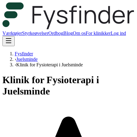
Værktøjer
Styrkeøvelser
Ordbog
Blog
Om os
For klinikker
Log ind
Fysfinder
›
Juelsminde
›
Klinik for Fysioterapi i Juelsminde
Klinik for Fysioterapi i
Juelsminde