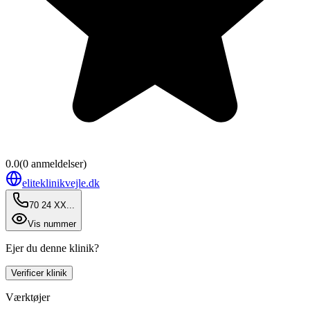
0.0
(
0
anmeldelser)
eliteklinikvejle.dk
70 24 XX...
Vis nummer
Ejer du denne klinik?
Verificer klinik
Værktøjer