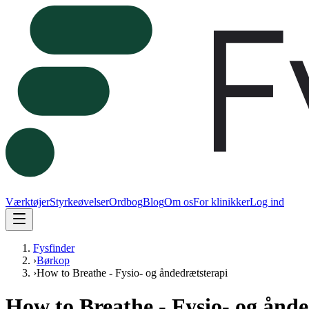
Værktøjer
Styrkeøvelser
Ordbog
Blog
Om os
For klinikker
Log ind
Fysfinder
›
Børkop
›
How to Breathe - Fysio- og åndedrætsterapi
How to Breathe - Fysio- og ånd