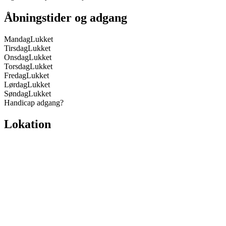
Åbningstider og adgang
Mandag
Lukket
Tirsdag
Lukket
Onsdag
Lukket
Torsdag
Lukket
Fredag
Lukket
Lørdag
Lukket
Søndag
Lukket
Handicap adgang
?
Lokation