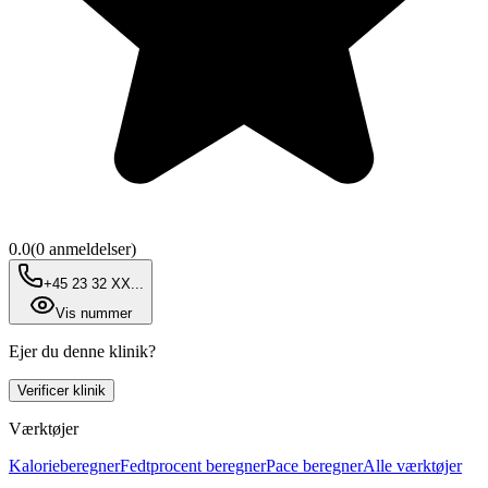
0.0
(
0
anmeldelser)
+45 23 32 XX...
Vis nummer
Ejer du denne klinik?
Verificer klinik
Værktøjer
Kalorieberegner
Fedtprocent beregner
Pace beregner
Alle værktøjer