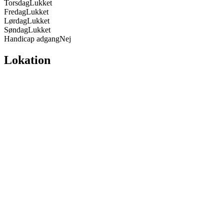
Torsdag
Lukket
Fredag
Lukket
Lørdag
Lukket
Søndag
Lukket
Handicap adgang
Nej
Lokation