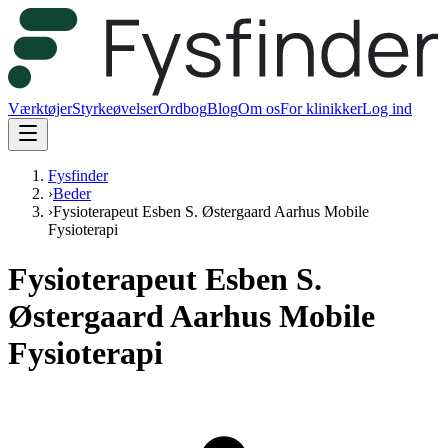
Værktøjer
Styrkeøvelser
Ordbog
Blog
Om os
For klinikker
Log ind
Fysfinder
›
Beder
›
Fysioterapeut Esben S. Østergaard Aarhus Mobile
Fysioterapi
Fysioterapeut Esben S.
Østergaard Aarhus Mobile
Fysioterapi