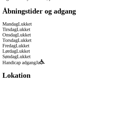
Åbningstider og adgang
Mandag
Lukket
Tirsdag
Lukket
Onsdag
Lukket
Torsdag
Lukket
Fredag
Lukket
Lørdag
Lukket
Søndag
Lukket
Handicap adgang
Ja
Lokation