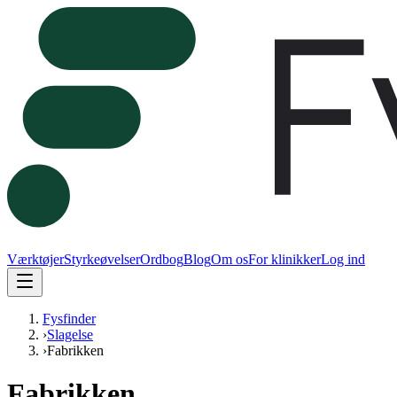
Værktøjer
Styrkeøvelser
Ordbog
Blog
Om os
For klinikker
Log ind
Fysfinder
›
Slagelse
›
Fabrikken
Fabrikken