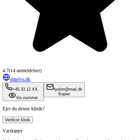
4.7
(
14
anmeldelser)
elitefys.dk
+45 33 12 XX...
fysbm@mail.dk
Kopier
Vis nummer
Ejer du denne klinik?
Verificer klinik
Værktøjer