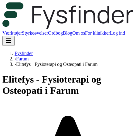
Værktøjer
Styrkeøvelser
Ordbog
Blog
Om os
For klinikker
Log ind
Fysfinder
›
Farum
›
Elitefys - Fysioterapi og Osteopati i Farum
Elitefys - Fysioterapi og
Osteopati i Farum