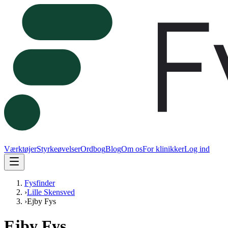
Værktøjer
Styrkeøvelser
Ordbog
Blog
Om os
For klinikker
Log ind
Fysfinder
›
Lille Skensved
›
Ejby Fys
Ejby Fys