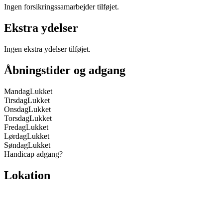
Ingen forsikringssamarbejder tilføjet.
Ekstra ydelser
Ingen ekstra ydelser tilføjet.
Åbningstider og adgang
Mandag
Lukket
Tirsdag
Lukket
Onsdag
Lukket
Torsdag
Lukket
Fredag
Lukket
Lørdag
Lukket
Søndag
Lukket
Handicap adgang
?
Lokation