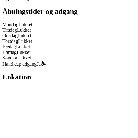
Åbningstider og adgang
Mandag
Lukket
Tirsdag
Lukket
Onsdag
Lukket
Torsdag
Lukket
Fredag
Lukket
Lørdag
Lukket
Søndag
Lukket
Handicap adgang
Ja
Lokation