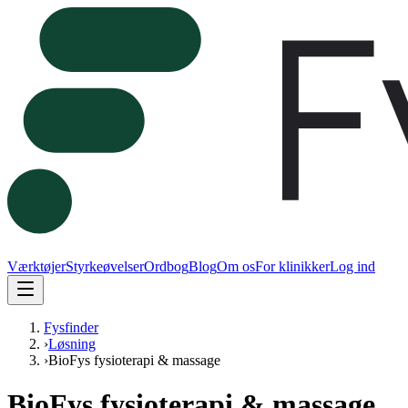
Værktøjer
Styrkeøvelser
Ordbog
Blog
Om os
For klinikker
Log ind
Fysfinder
›
Løsning
›
BioFys fysioterapi & massage
BioFys fysioterapi & massage