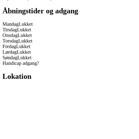
Åbningstider og adgang
Mandag
Lukket
Tirsdag
Lukket
Onsdag
Lukket
Torsdag
Lukket
Fredag
Lukket
Lørdag
Lukket
Søndag
Lukket
Handicap adgang
?
Lokation