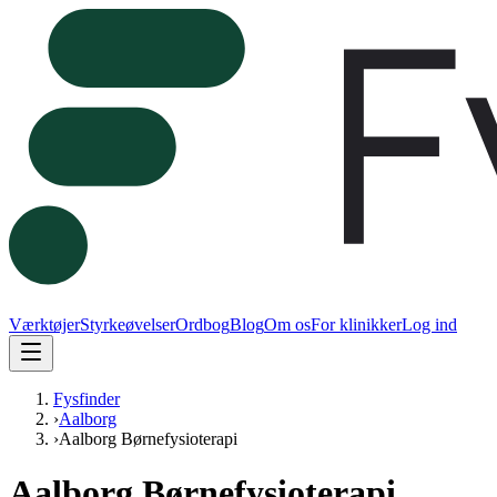
Værktøjer
Styrkeøvelser
Ordbog
Blog
Om os
For klinikker
Log ind
Fysfinder
›
Aalborg
›
Aalborg Børnefysioterapi
Aalborg Børnefysioterapi