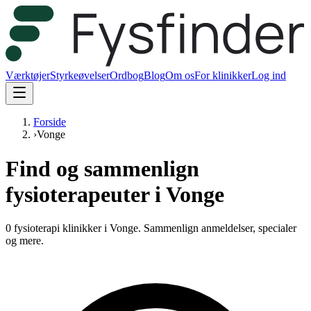
Værktøjer
Styrkeøvelser
Ordbog
Blog
Om os
For klinikker
Log ind
Forside
›
Vonge
Find og sammenlign
fysioterapeuter i Vonge
0 fysioterapi klinikker i Vonge.
Sammenlign anmeldelser, specialer
og mere.