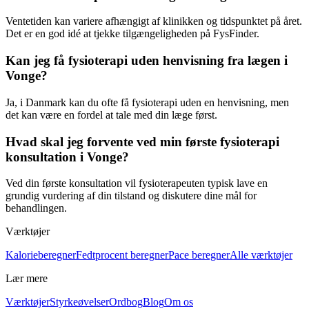
Ventetiden kan variere afhængigt af klinikken og tidspunktet på året.
Det er en god idé at tjekke tilgængeligheden på FysFinder.
Kan jeg få fysioterapi uden henvisning fra lægen i
Vonge?
Ja, i Danmark kan du ofte få
fysioterapi
uden en henvisning, men
det kan være en fordel at tale med din læge først.
Hvad skal jeg forvente ved min første fysioterapi
konsultation i Vonge?
Ved din første konsultation vil fysioterapeuten typisk lave en
grundig vurdering af din tilstand og diskutere dine mål for
behandlingen.
Værktøjer
Kalorieberegner
Fedtprocent beregner
Pace beregner
Alle værktøjer
Lær mere
Værktøjer
Styrkeøvelser
Ordbog
Blog
Om os