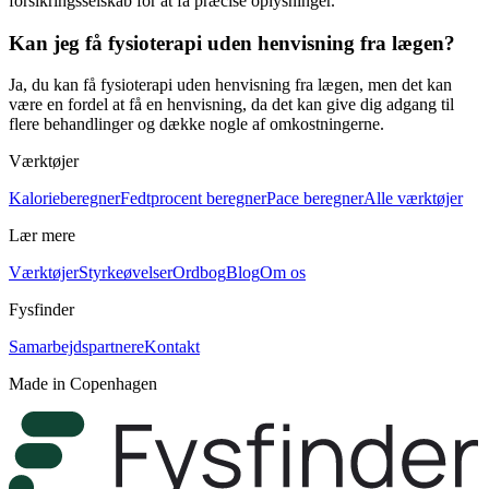
forsikringsselskab for at få præcise oplysninger.
Kan jeg få fysioterapi uden henvisning fra lægen?
Ja, du kan få
fysioterapi
uden henvisning fra lægen, men det kan
være en fordel at få en henvisning, da det kan give dig adgang til
flere behandlinger og dække nogle af omkostningerne.
Værktøjer
Kalorieberegner
Fedtprocent beregner
Pace beregner
Alle værktøjer
Lær mere
Værktøjer
Styrkeøvelser
Ordbog
Blog
Om os
Fysfinder
Samarbejdspartnere
Kontakt
Made in Copenhagen