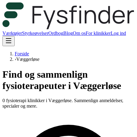
Værktøjer
Styrkeøvelser
Ordbog
Blog
Om os
For klinikker
Log ind
Forside
›
Væggerløse
Find og sammenlign
fysioterapeuter i Væggerløse
0 fysioterapi klinikker i Væggerløse.
Sammenlign anmeldelser,
specialer og mere.