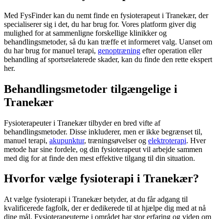
Med FysFinder kan du nemt finde en
fysioterapeut
i Tranekær, der
specialiserer sig i det, du har brug for. Vores platform giver dig
mulighed for at sammenligne forskellige klinikker og
behandlingsmetoder, så du kan træffe et informeret valg. Uanset om
du har brug for manuel terapi,
genoptræning
efter operation eller
behandling af sportsrelaterede skader, kan du finde den rette ekspert
her.
Behandlingsmetoder tilgængelige i
Tranekær
Fysioterapeuter i Tranekær tilbyder en bred vifte af
behandlingsmetoder. Disse inkluderer, men er ikke begrænset til,
manuel terapi,
akupunktur
, træningsøvelser og
elektroterapi
. Hver
metode har sine fordele, og din
fysioterapeut
vil arbejde sammen
med dig for at finde den mest effektive tilgang til din situation.
Hvorfor vælge fysioterapi i Tranekær?
At vælge
fysioterapi
i Tranekær betyder, at du får adgang til
kvalificerede fagfolk, der er dedikerede til at hjælpe dig med at nå
dine mål. Fysioterapeuterne i området har stor erfaring og viden om