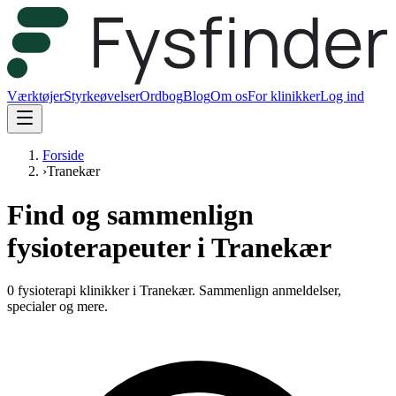
Værktøjer
Styrkeøvelser
Ordbog
Blog
Om os
For klinikker
Log ind
Forside
›
Tranekær
Find og sammenlign
fysioterapeuter i Tranekær
0 fysioterapi klinikker i Tranekær.
Sammenlign anmeldelser,
specialer og mere.