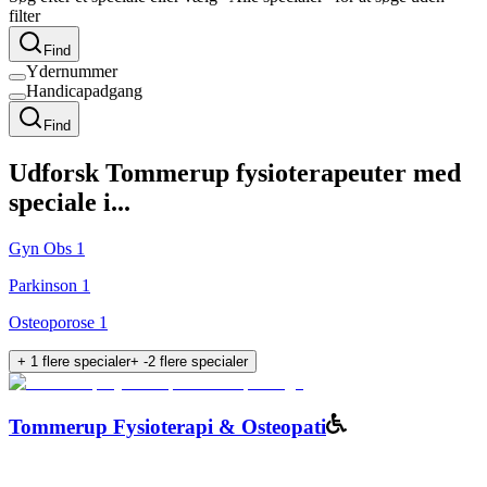
filter
Find
Ydernummer
Handicapadgang
Find
Udforsk
Tommerup
fysioterapeuter med
speciale i...
Gyn Obs
1
Parkinson
1
Osteoporose
1
+
1
flere specialer
+
-2
flere specialer
Tommerup Fysioterapi & Osteopati