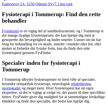
Faaborgvej 2A
,
5250
Odense SV
•
7.3
km væk
Fysioterapi i Tommerup: Find den rette
behandler
Fysioterapi
er en vigtig del af sundhedssystemet, og i Tommerup er
der mange dygtige fysioterapeuter, der kan hjælpe dig med at
genoprette din bevægelighed og lindre smerter. Uanset om du har
brug for behandling for en skade, smerter i muskler eller led, eller
ønsker at forbedre din fysiske form, kan du finde den rette
fysioterapeut
gennem FysFinder.
Specialer inden for fysioterapi i
Tommerup
I Tommerup tilbyder fysioterapeuter en bred vifte af specialer,
herunder ortopædisk
fysioterapi
, neurologisk
rehabilitering
,
sportsskader
og meget mere. Hver
fysioterapeut
har sin egen
ekspertise, så det er vigtigt at vælge en, der passer til dine specifikke
behov. FysFinder giver dig mulighed for at sammenligne forskellige
klinikker og finde den specialist, der bedst kan hjælpe dig.