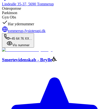
Lindealle 35-37
,
5690
Tommerup
Osteoporose
Parkinson
Gyn Obs
Har ydernummer
tommerup-fysioterapi.dk
+45 64 76 XX...
Vis nummer
Smertevidenskab - Brylle