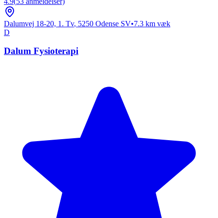
4.9
(
53
anmeldelser)
Dalumvej 18-20, 1. Tv
,
5250
Odense SV
•
7.3
km væk
D
Dalum Fysioterapi