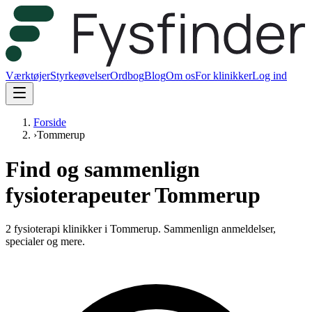
Værktøjer
Styrkeøvelser
Ordbog
Blog
Om os
For klinikker
Log ind
Forside
›
Tommerup
Find og sammenlign
fysioterapeuter Tommerup
2 fysioterapi klinikker i Tommerup.
Sammenlign anmeldelser,
specialer og mere.