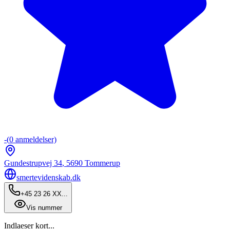
-
(
0
anmeldelser)
Gundestrupvej 34
,
5690
Tommerup
smertevidenskab.dk
+45 23 26 XX...
Vis nummer
Indlaeser kort...