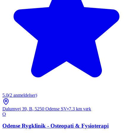
5.0
(
2
anmeldelser)
Dalumvej 39, B
,
5250
Odense SV
•
7.3
km væk
O
Odense Rygklinik - Osteopati & Fysioterapi