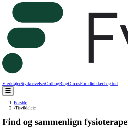
Værktøjer
Styrkeøvelser
Ordbog
Blog
Om os
For klinikker
Log ind
Forside
›
Tisvildeleje
Find og sammenlign fysioterapeut