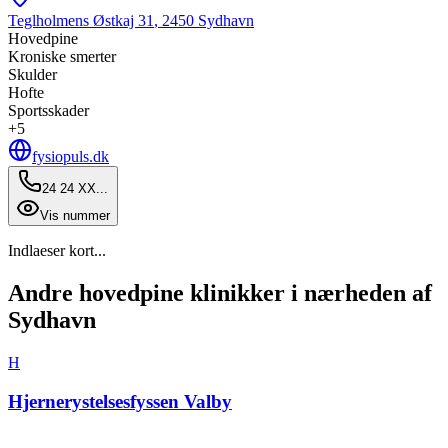
Teglholmens Østkaj 31
,
2450
Sydhavn
Hovedpine
Kroniske smerter
Skulder
Hofte
Sportsskader
+
5
fysiopuls.dk
24 24 XX...
Vis nummer
Indlaeser kort...
Andre hovedpine klinikker i nærheden af
Sydhavn
H
Hjernerystelsesfyssen Valby