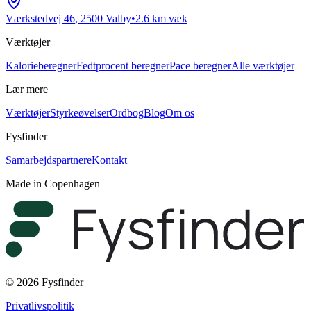
Værkstedvej 46
,
2500
Valby
•
2.6
km væk
Værktøjer
Kalorieberegner
Fedtprocent beregner
Pace beregner
Alle værktøjer
Lær mere
Værktøjer
Styrkeøvelser
Ordbog
Blog
Om os
Fysfinder
Samarbejdspartnere
Kontakt
Made in Copenhagen
© 2026 Fysfinder
Privatlivspolitik