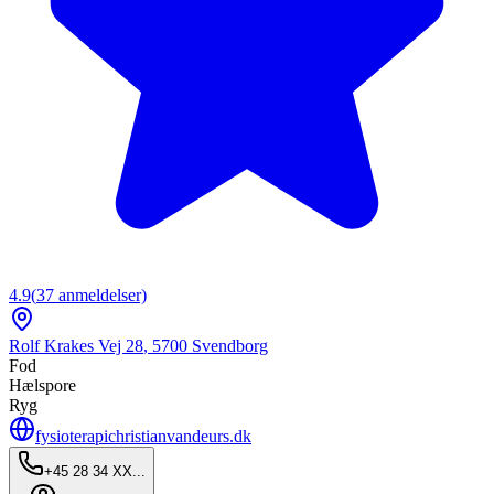
4.9
(
37
anmeldelser)
Rolf Krakes Vej 28
,
5700
Svendborg
Fod
Hælspore
Ryg
fysioterapichristianvandeurs.dk
+45 28 34 XX...