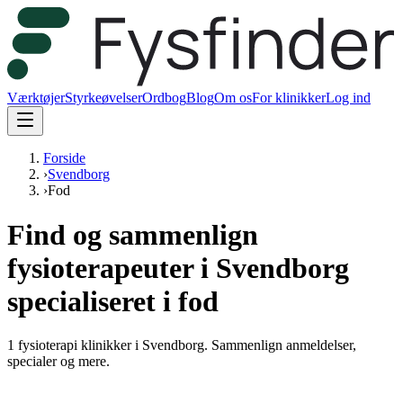
Værktøjer
Styrkeøvelser
Ordbog
Blog
Om os
For klinikker
Log ind
Forside
›
Svendborg
›
Fod
Find og sammenlign
fysioterapeuter i Svendborg
specialiseret i fod
1 fysioterapi klinikker i Svendborg.
Sammenlign anmeldelser,
specialer og mere.