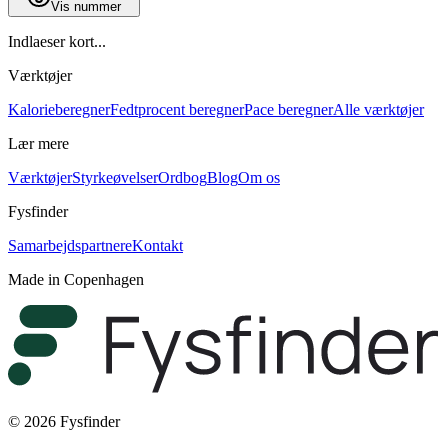
Vis nummer
Indlaeser kort...
Værktøjer
Kalorieberegner
Fedtprocent beregner
Pace beregner
Alle værktøjer
Lær mere
Værktøjer
Styrkeøvelser
Ordbog
Blog
Om os
Fysfinder
Samarbejdspartnere
Kontakt
Made in Copenhagen
© 2026 Fysfinder