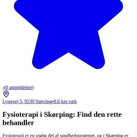
-
(
0
anmeldelser)
Lyngvej 5
,
9530
Støvring
•
8.6
km væk
Fysioterapi i Skørping: Find den rette
behandler
Fysioterapi
er en vigtig del af sundhedssystemet, og i Skørping er