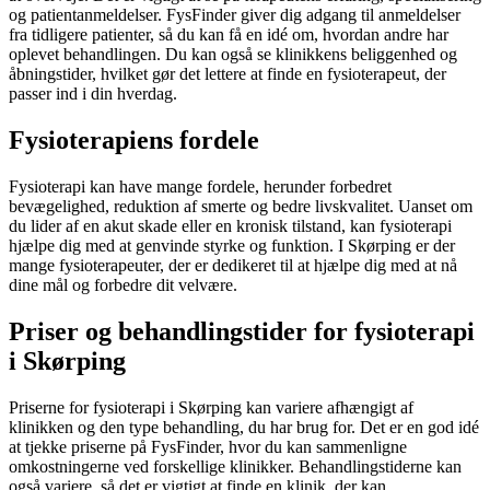
og patientanmeldelser. FysFinder giver dig adgang til anmeldelser
fra tidligere patienter, så du kan få en idé om, hvordan andre har
oplevet behandlingen. Du kan også se klinikkens beliggenhed og
åbningstider, hvilket gør det lettere at finde en
fysioterapeut
, der
passer ind i din hverdag.
Fysioterapiens fordele
Fysioterapi
kan have mange fordele, herunder forbedret
bevægelighed, reduktion af smerte og bedre livskvalitet. Uanset om
du lider af en akut skade eller en kronisk tilstand, kan
fysioterapi
hjælpe dig med at genvinde styrke og funktion. I Skørping er der
mange fysioterapeuter, der er dedikeret til at hjælpe dig med at nå
dine mål og forbedre dit velvære.
Priser og behandlingstider for fysioterapi
i Skørping
Priserne for
fysioterapi
i Skørping kan variere afhængigt af
klinikken og den type behandling, du har brug for. Det er en god idé
at tjekke priserne på FysFinder, hvor du kan sammenligne
omkostningerne ved forskellige klinikker. Behandlingstiderne kan
også variere, så det er vigtigt at finde en klinik, der kan