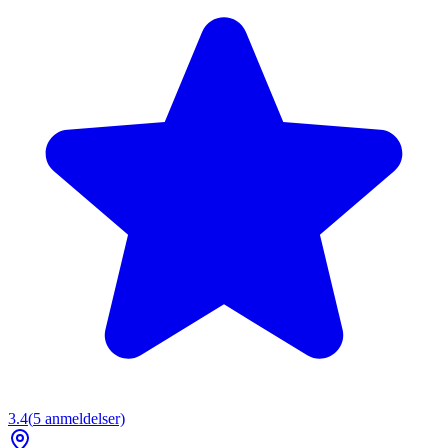
3.4
(
5
anmeldelser)