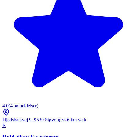
4.0
(
4
anmeldelser)
Hjedsbækvej 9
,
9530
Støvring
•
8.6
km væk
R
Rold Skov Fysioterapi