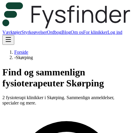
Værktøjer
Styrkeøvelser
Ordbog
Blog
Om os
For klinikker
Log ind
Forside
›
Skørping
Find og sammenlign
fysioterapeuter Skørping
2 fysioterapi klinikker i Skørping.
Sammenlign anmeldelser,
specialer og mere.