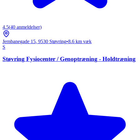
4.5
(
40
anmeldelser)
Jernbanegade 15
,
9530
Støvring
•
8.6
km væk
S
Støvring Fysiocenter / Genoptræning - Holdtræning