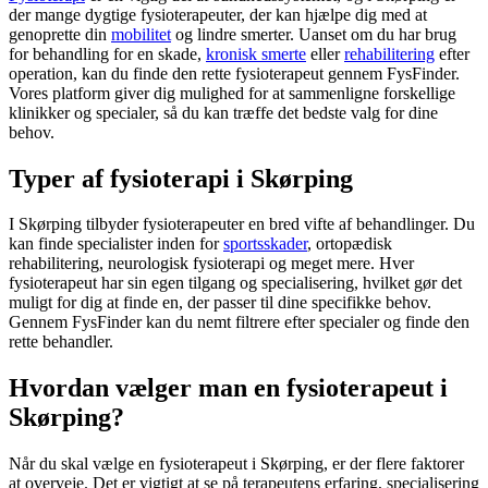
der mange dygtige fysioterapeuter, der kan hjælpe dig med at
genoprette din
mobilitet
og lindre smerter. Uanset om du har brug
for behandling for en skade,
kronisk smerte
eller
rehabilitering
efter
operation, kan du finde den rette
fysioterapeut
gennem FysFinder.
Vores platform giver dig mulighed for at sammenligne forskellige
klinikker og specialer, så du kan træffe det bedste valg for dine
behov.
Typer af fysioterapi i Skørping
I Skørping tilbyder fysioterapeuter en bred vifte af behandlinger. Du
kan finde specialister inden for
sportsskader
, ortopædisk
rehabilitering
, neurologisk
fysioterapi
og meget mere. Hver
fysioterapeut
har sin egen tilgang og specialisering, hvilket gør det
muligt for dig at finde en, der passer til dine specifikke behov.
Gennem FysFinder kan du nemt filtrere efter specialer og finde den
rette behandler.
Hvordan vælger man en fysioterapeut i
Skørping?
Når du skal vælge en
fysioterapeut
i Skørping, er der flere faktorer
at overveje. Det er vigtigt at se på terapeutens erfaring, specialisering