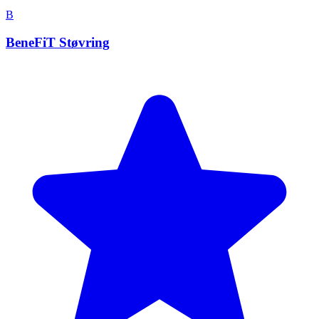
B
BeneFiT Støvring