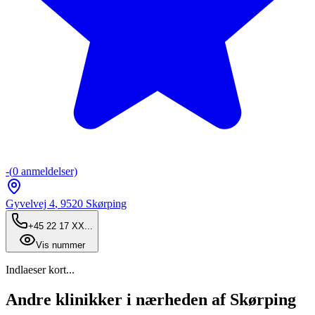
-
(
0
anmeldelser)
Gyvelvej 4
,
9520
Skørping
+45 22 17 XX...
Vis nummer
Indlaeser kort...
Andre klinikker i nærheden af Skørping