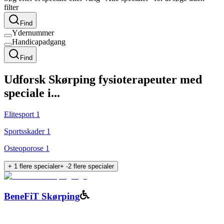
filter
Find
Ydernummer
Handicapadgang
Find
Udforsk
Skørping
fysioterapeuter med
speciale i...
Elitesport
1
Sportsskader
1
Osteoporose
1
+
1
flere specialer
+
-2
flere specialer
BeneFiT Skørping