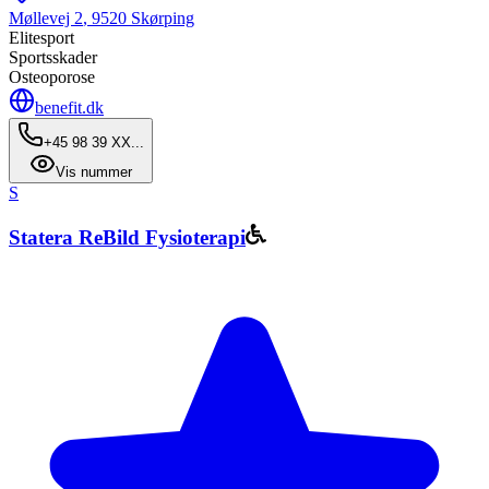
Møllevej 2
,
9520
Skørping
Elitesport
Sportsskader
Osteoporose
benefit.dk
+45 98 39 XX...
Vis nummer
S
Statera ReBild Fysioterapi