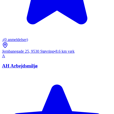
-
(
0
anmeldelser)
Jernbanegade 25
,
9530
Støvring
•
8.6
km væk
A
AH Arbejdsmiljø