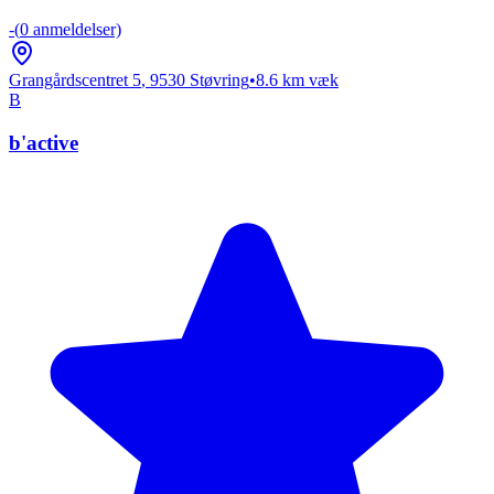
-
(
0
anmeldelser)
Grangårdscentret 5
,
9530
Støvring
•
8.6
km væk
B
b'active