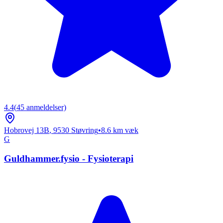
4.4
(
45
anmeldelser)
Hobrovej 13B
,
9530
Støvring
•
8.6
km væk
G
Guldhammer.fysio - Fysioterapi