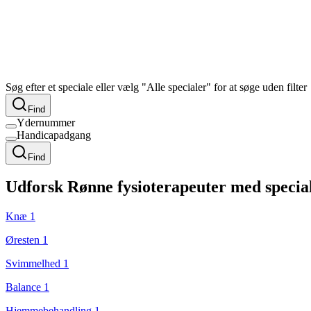
Søg efter et speciale eller vælg "Alle specialer" for at søge uden filter
Find
Ydernummer
Handicapadgang
Find
Udforsk
Rønne
fysioterapeuter med speciale
Knæ
1
Øresten
1
Svimmelhed
1
Balance
1
Hjemmebehandling
1