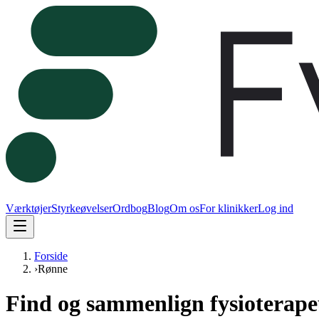
Værktøjer
Styrkeøvelser
Ordbog
Blog
Om os
For klinikker
Log ind
Forside
›
Rønne
Find og sammenlign fysioterape