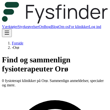
Værktøjer
Styrkeøvelser
Ordbog
Blog
Om os
For klinikker
Log ind
Forside
›
Orø
Find og sammenlign
fysioterapeuter Orø
0 fysioterapi klinikker på Orø.
Sammenlign anmeldelser, specialer
og mere.