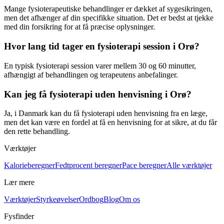
Mange fysioterapeutiske behandlinger er dækket af sygesikringen,
men det afhænger af din specifikke situation. Det er bedst at tjekke
med din forsikring for at få præcise oplysninger.
Hvor lang tid tager en fysioterapi session i Orø?
En typisk
fysioterapi
session varer mellem 30 og 60 minutter,
afhængigt af behandlingen og terapeutens anbefalinger.
Kan jeg få fysioterapi uden henvisning i Orø?
Ja, i Danmark kan du få
fysioterapi
uden henvisning fra en læge,
men det kan være en fordel at få en henvisning for at sikre, at du får
den rette behandling.
Værktøjer
Kalorieberegner
Fedtprocent beregner
Pace beregner
Alle værktøjer
Lær mere
Værktøjer
Styrkeøvelser
Ordbog
Blog
Om os
Fysfinder